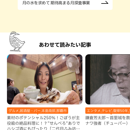
月の水を求めて 期待高まる月探査事業
あわせて読みたい記事
グルメ,居酒屋・バー,本島南部,那覇市
エンタメ,テレビ,復帰50年,
素材のポテンシャル250％！ごぼうが主
鎌倉芳太郎～首里城を救
役級の絶品料理に！？”せんべろ”ありで
ナワ強者（チューバー）
ハシゴ酒にもぴったり「二代目ふみ坊