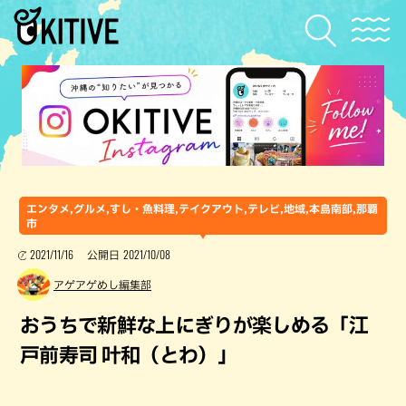
エンタメ,グルメ,すし・魚料理,テイクアウト,テレビ,地域,本島南部,那覇
市
2021/11/16
2021/10/08
公開日
アゲアゲめし編集部
おうちで新鮮な上にぎりが楽しめる「江
戸前寿司 叶和（とわ）」