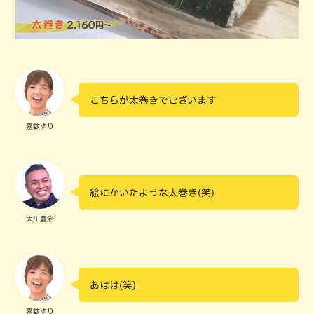
こちらが太巻きでございます
嘉数ゆり
絵にかいたような太巻き(笑)
大川豊治
あはは(笑)
嘉数ゆり