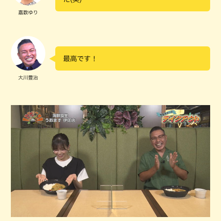
嘉数ゆり
最高です！
大川豊治