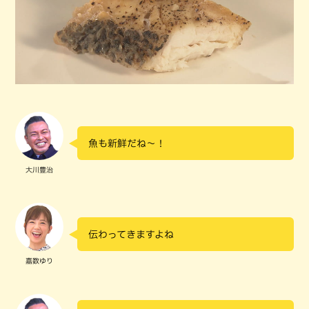
魚も新鮮だね～！
大川豊治
伝わってきますよね
嘉数ゆり