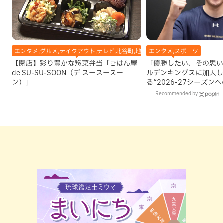
エンタメ,グルメ,テイクアウト,テレビ,北谷町,地域,本島中部
エンタメ,スポーツ
【閉店】彩り豊かな惣菜弁当「ごはん屋
「優勝したい、その思い
de SU-SU-SOON（デ スースースー
ルデンキングスに加入し
ン）」
る“2026-27シーズン
Recommended by