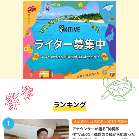
ランキング
地域,暮らし,本島南部,沖縄移住,那覇市
アナウンサーが語る”沖縄移
住”Vol.01：偶然のご縁から始まった