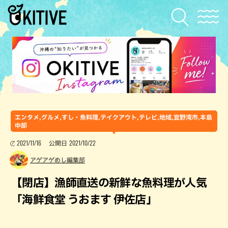
エンタメ,グルメ,すし・魚料理,テイクアウト,テレビ,地域,宜野湾市,本島
中部
2021/11/16
2021/10/22
公開日
アゲアゲめし編集部
【閉店】漁師直送の新鮮な魚料理が人気
「海鮮食堂 うおます 伊佐店」