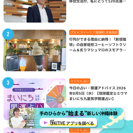
移住生活が、私にとって120点満点
になった理由
グルメ,スイーツ,八重瀬町,本島南部
行列ができる理由に納得！「新垣珈
琲」の自家焙煎コーヒーソフトクリ
ーム＆炙りマシュマロのスモアラテ
が絶品（八重瀬町）
エンタメ,占い
今日の占い・開運アドバイス 2026
年8月5日（水）【琉球鑑定士ミウマ
まいにち九星気学開運占い】
エンタメ,占い