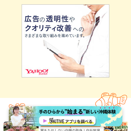
あなたへおすすめ！
エンタメ,グルメ,ステーキ・焼肉,テレビ,北谷町,地域,本島中部
胃もたれしない自慢の脂身！自社牧場