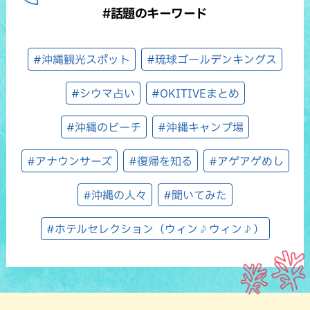
#話題のキーワード
#沖縄観光スポット
#琉球ゴールデンキングス
#シウマ占い
#OKITIVEまとめ
#沖縄のビーチ
#沖縄キャンプ場
#アナウンサーズ
#復帰を知る
#アゲアゲめし
#沖縄の人々
#聞いてみた
#ホテルセレクション（ウィン♪ウィン♪）