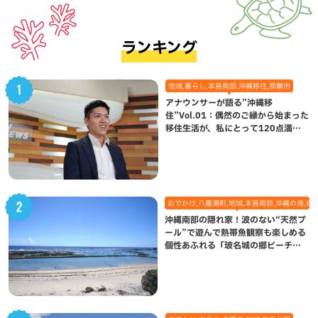
ランキング
地域,暮らし,本島南部,沖縄移住,那覇市
アナウンサーが語る”沖縄移
住”Vol.01：偶然のご縁から始まった
移住生活が、私にとって120点満点
になった理由
おでかけ,八重瀬町,地域,本島南部,沖縄の海,自
沖縄南部の隠れ家！波のない“天然プ
ール”で遊んで熱帯魚観察も楽しめる
個性あふれる「玻名城の郷ビーチ」
（八重瀬町）