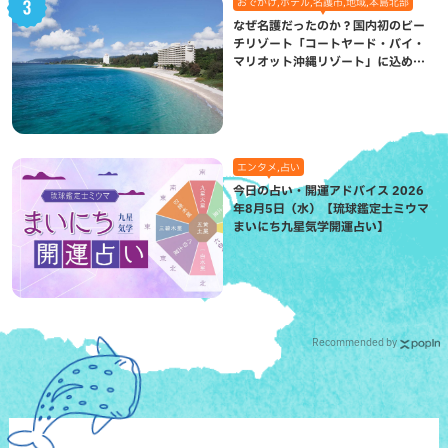
おでかけ,ホテル,名護市,地域,本島北部
なぜ名護だったのか？国内初のビー
チリゾート「コートヤード・バイ・
マリオット沖縄リゾート」に込めら
れた想い
エンタメ,占い
今日の占い・開運アドバイス 2026
年8月5日（水）【琉球鑑定士ミウマ
まいにち九星気学開運占い】
Recommended by