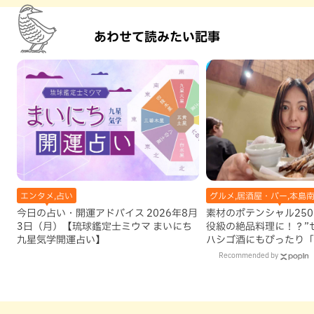
あわせて読みたい記事
エンタメ,占い
グルメ,居酒屋・バー,本島南
今日の占い・開運アドバイス 2026年8月
素材のポテンシャル25
3日（月）【琉球鑑定士ミウマ まいにち
役級の絶品料理に！？”
九星気学開運占い】
ハシゴ酒にもぴったり「
亭」（那覇市）
Recommended by