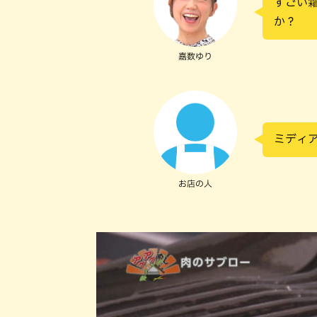
すごい
か？
嘉数ゆり
ミディ
お店の人