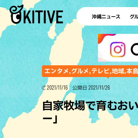
沖縄ニュース
グ
ラ
テイ
すし
沖
エンタメ,グルメ,テレビ,地域,本
2021/11/16
2021/11/26
公開日
洋食・
自家牧場で育むお
ステー
ー」
その他
ブッフェ