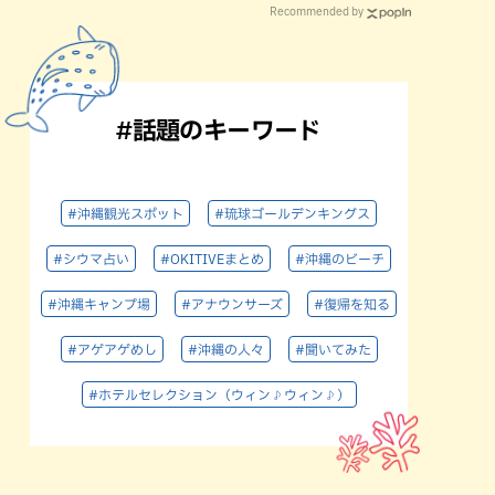
Recommended by
#話題のキーワード
#沖縄観光スポット
#琉球ゴールデンキングス
#シウマ占い
#OKITIVEまとめ
#沖縄のビーチ
#沖縄キャンプ場
#アナウンサーズ
#復帰を知る
#アゲアゲめし
#沖縄の人々
#聞いてみた
#ホテルセレクション（ウィン♪ウィン♪）