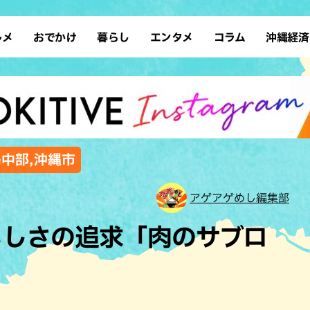
ルメ
おでかけ
暮らし
エンタメ
コラム
沖縄経済
ーメン
デート
沖縄そば
レシピ
スポーツ
ドライブ
SDGs
占い
クアウト
散歩
ファッション
カフェ
タレント・芸人
ソロ活
ローカルニュース
テレビ
・魚料理
自然
和食・日本料理
沖縄移住
イベント
子ども
沖縄旧暦行事
縄料理
歴史
アジア・エスニック
体験
島中部,沖縄市
中華
レジャー
イタリアン
アート
アゲアゲめし編集部
西洋料理
ショッピング
フレンチ
ホテル
いしさの追求「肉のサブロ
キ・焼肉
サウナ
焼鳥・串料理
公園
の肉料理
沖縄の海
居酒屋・バー
・バイキング
スイーツ