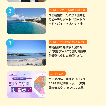
おでかけ,ホテル,名護市,地域,本島北部
なぜ名護だったのか？国内初
のビーチリゾート「コートヤ
ード・バイ・マリオット沖縄
リゾート」に込められた想い
おでかけ,八重瀬町,地域,本島南部,沖縄の海,自然
沖縄南部の隠れ家！波のな
い“天然プール”で遊んで熱帯
魚観察も楽しめる個性あふれ
る「玻名城の郷ビーチ」（八
重瀬町）
エンタメ,占い
今日の占い・開運アドバイス
2026年8月5日（水）【琉球
鑑定士ミウマ まいにち九星気
学開運占い】