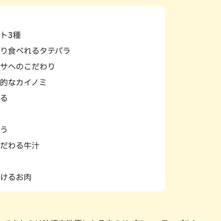
パン
カレー
バーガー
タコス・タコライス
ト3種
り食べれるタテバラ
サへのこだわり
的なカイノミ
る
う
だわる牛汁
けるお肉