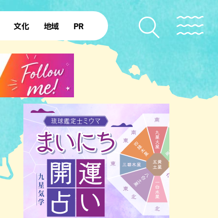
文化
地域
PR
復帰50年
本島北部
本島中部
本島南部
先島諸島
北部離島
南部離島