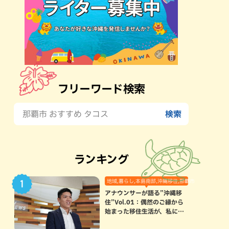
フリーワード検索
ランキング
地域,暮らし,本島南部,沖縄移住,那覇市
アナウンサーが語る”沖縄移
住”Vol.01：偶然のご縁から
始まった移住生活が、私にと
って120点満点になった理由