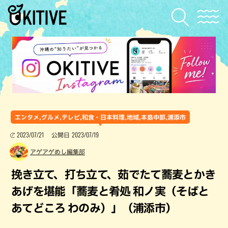
エンタメ,グルメ,テレビ,和食・日本料理,地域,本島中部,浦添市
2023/07/21
2023/07/19
公開日
アゲアゲめし編集部
挽き立て、打ち立て、茹でたて蕎麦とかき
あげを堪能「蕎麦と肴処 和ノ実（そばと
あてどころ わのみ）」（浦添市）