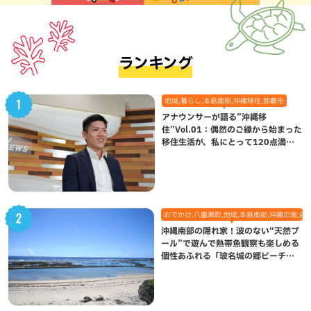
ランキング
地域,暮らし,本島南部,沖縄移住,那覇市
アナウンサーが語る”沖縄移
住”Vol.01：偶然のご縁から始まった
移住生活が、私にとって120点満点
になった理由
おでかけ,八重瀬町,地域,本島南部,沖縄の海,自
沖縄南部の隠れ家！波のない“天然プ
ール”で遊んで熱帯魚観察も楽しめる
個性あふれる「玻名城の郷ビーチ」
（八重瀬町）