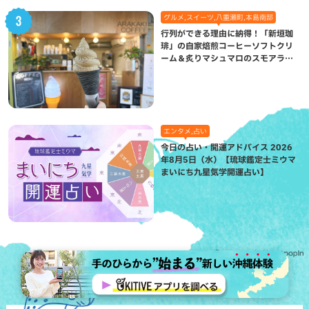
グルメ,スイーツ,八重瀬町,本島南部
行列ができる理由に納得！「新垣珈
琲」の自家焙煎コーヒーソフトクリ
ーム＆炙りマシュマロのスモアラテ
が絶品（八重瀬町）
エンタメ,占い
今日の占い・開運アドバイス 2026
年8月5日（水）【琉球鑑定士ミウマ
まいにち九星気学開運占い】
Recommended by