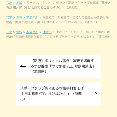
TOP
地域
挽き立て、打ち立て、茹でたて蕎麦とかきあげを堪能「蕎麦と
肴処 和ノ実（そばとあてどころ わのみ）」（浦添市）
TOP
地域
本島中部
挽き立て、打ち立て、茹でたて蕎麦とかきあげを
堪能「蕎麦と肴処 和ノ実（そばとあてどころ わのみ）」（浦添市）
TOP
地域
本島南部
浦添市
挽き立て、打ち立て、茹でたて蕎麦とか
きあげを堪能「蕎麦と肴処 和ノ実（そばとあてどころ わのみ）」（浦添市）
【閉店】ボリューム満点！味変で堪能す
るつけ蕎麦「つけ蕎麦 安土 那覇泉崎店」
（那覇市）
スポーツクラブ内にある本格手打ちそば
「 日本蕎麦 仁八（じんぱち）」（那覇
市）