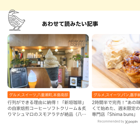
あわせて読みたい記事
グルメ,スイーツ,八重瀬町,本島南部
グルメ,スイーツ,パン,嘉手
行列ができる理由に納得！「新垣珈琲」
2時間半で完売！“あの
の自家焙煎コーヒーソフトクリーム＆炙
くて始めた、週末限定の
りマシュマロのスモアラテが絶品（八重
専門店「Shima buns
瀬町）
Recommended by