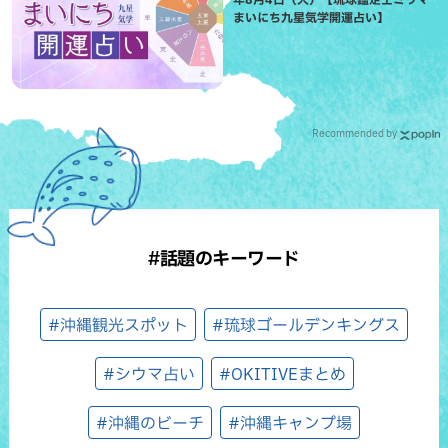
まいにち九星気学開運占い】
Recommended by
#話題のキーワード
#沖縄観光スポット
#琉球ゴールデンキングス
#シウマ占い
#OKITIVEまとめ
#沖縄のビーチ
#沖縄キャンプ場