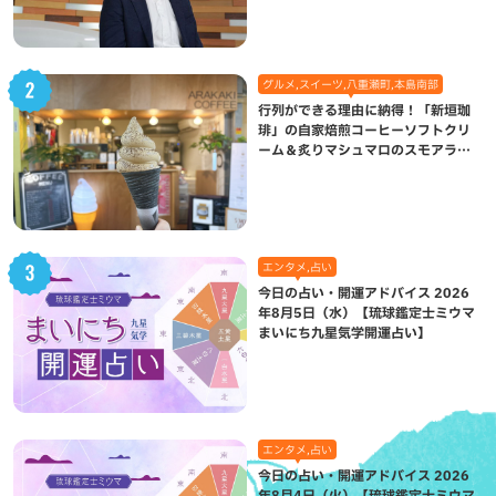
グルメ,スイーツ,八重瀬町,本島南部
行列ができる理由に納得！「新垣珈
琲」の自家焙煎コーヒーソフトクリ
ーム＆炙りマシュマロのスモアラテ
が絶品（八重瀬町）
エンタメ,占い
今日の占い・開運アドバイス 2026
年8月5日（水）【琉球鑑定士ミウマ
まいにち九星気学開運占い】
エンタメ,占い
今日の占い・開運アドバイス 2026
年8月4日（火）【琉球鑑定士ミウマ