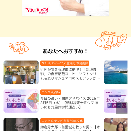
あなたへおすすめ！
グルメ,スイーツ,八重瀬町,本島南部
行列ができる理由に納得！「新垣珈
琲」の自家焙煎コーヒーソフトクリー
ム＆炙りマシュマロのスモアラテが絶
品（八重瀬町）
エンタメ,占い
今日の占い・開運アドバイス 2026年
8月5日（水）【琉球鑑定士ミウマ ま
いにち九星気学開運占い】
エンタメ,テレビ,復帰50年,文化
鎌倉芳太郎～首里城を救った男～【オ