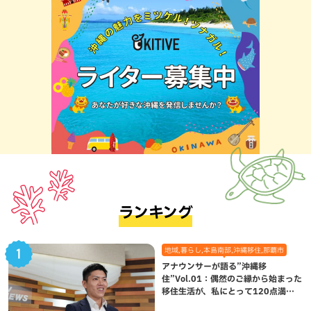
ランキング
地域,暮らし,本島南部,沖縄移住,那覇市
アナウンサーが語る”沖縄移
住”Vol.01：偶然のご縁から始まった
移住生活が、私にとって120点満点
になった理由