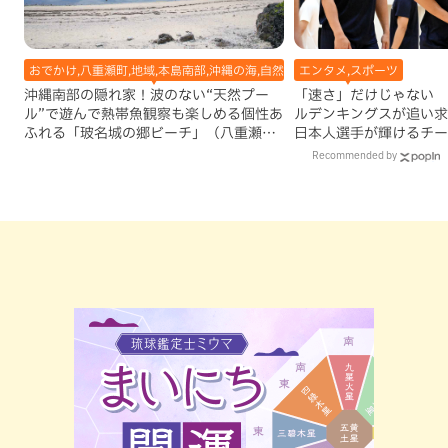
おでかけ,八重瀬町,地域,本島南部,沖縄の海,自然
エンタメ,スポーツ
沖縄南部の隠れ家！波のない“天然プー
「速さ」だけじゃない 
ル”で遊んで熱帯魚観察も楽しめる個性あ
ルデンキングスが追い求
ふれる「玻名城の郷ビーチ」（八重瀬
日本人選手が輝けるチー
町）
Recommended by