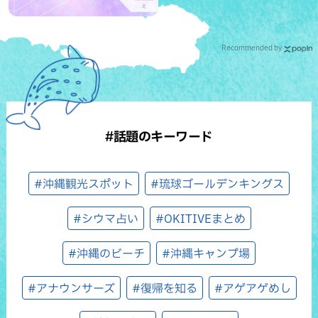
Recommended by
#話題のキーワード
#沖縄観光スポット
#琉球ゴールデンキングス
#シウマ占い
#OKITIVEまとめ
#沖縄のビーチ
#沖縄キャンプ場
#アナウンサーズ
#復帰を知る
#アゲアゲめし