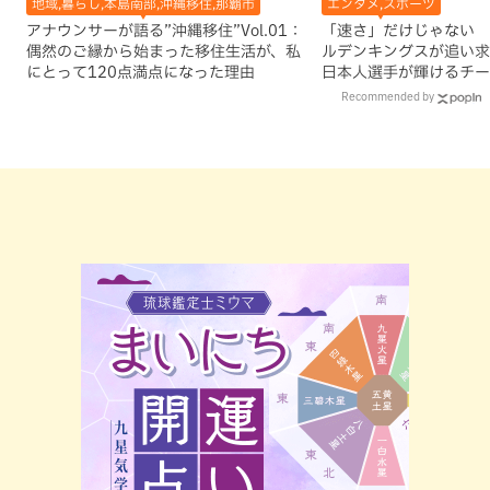
地域,暮らし,本島南部,沖縄移住,那覇市
エンタメ,スポーツ
アナウンサーが語る”沖縄移住”Vol.01：
「速さ」だけじゃない 
偶然のご縁から始まった移住生活が、私
ルデンキングスが追い求
にとって120点満点になった理由
日本人選手が輝けるチー
Recommended by