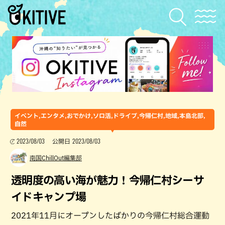
イベント,エンタメ,おでかけ,ソロ活,ドライブ,今帰仁村,地域,本島北部,
自然
2023/08/03
2023/08/03
公開日
南国ChillOut編集部
透明度の高い海が魅力！今帰仁村シーサ
イドキャンプ場
2021年11月にオープンしたばかりの今帰仁村総合運動