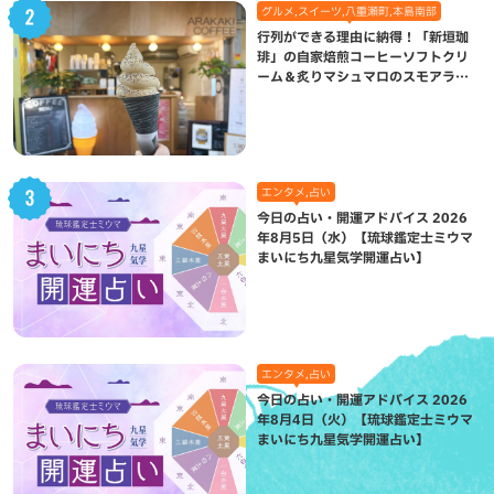
グルメ,スイーツ,八重瀬町,本島南部
行列ができる理由に納得！「新垣珈
琲」の自家焙煎コーヒーソフトクリ
ーム＆炙りマシュマロのスモアラテ
が絶品（八重瀬町）
エンタメ,占い
今日の占い・開運アドバイス 2026
年8月5日（水）【琉球鑑定士ミウマ
まいにち九星気学開運占い】
エンタメ,占い
今日の占い・開運アドバイス 2026
年8月4日（火）【琉球鑑定士ミウマ
まいにち九星気学開運占い】