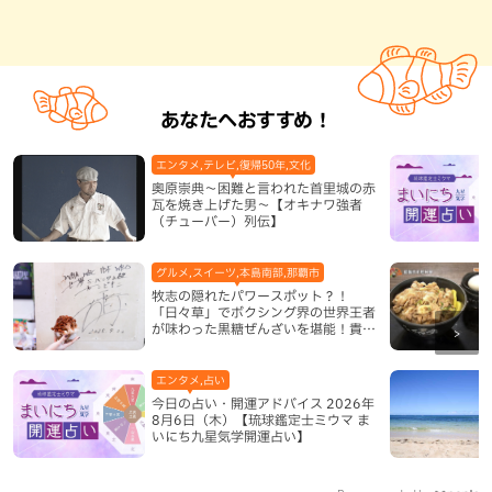
あなたへおすすめ！
エンタメ,テレビ,復帰50年,文化
奥原崇典～困難と言われた首里城の赤
瓦を焼き上げた男～【オキナワ強者
（チューバー）列伝】
グルメ,スイーツ,本島南部,那覇市
牧志の隠れたパワースポット？！
「日々草」でボクシング界の世界王者
が味わった黒糖ぜんざいを堪能！貴重
なサインと手作りケーキも要チェック
（那覇市）
エンタメ,占い
今日の占い・開運アドバイス 2026年
8月6日（木）【琉球鑑定士ミウマ ま
いにち九星気学開運占い】