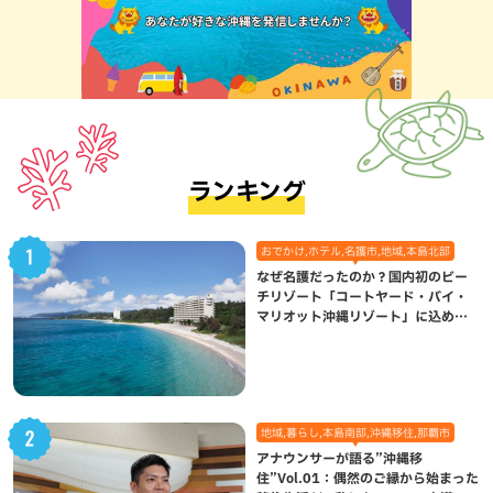
ランキング
おでかけ,ホテル,名護市,地域,本島北部
なぜ名護だったのか？国内初のビー
チリゾート「コートヤード・バイ・
マリオット沖縄リゾート」に込めら
れた想い
地域,暮らし,本島南部,沖縄移住,那覇市
アナウンサーが語る”沖縄移
住”Vol.01：偶然のご縁から始まった