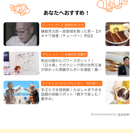
あなたへおすすめ！
エンタメ,テレビ,復帰50年,文化
鎌倉芳太郎～首里城を救った男～【オ
キナワ強者（チューバー）列伝】
グルメ,スイーツ,本島南部,那覇市
牧志の隠れたパワースポット？！
「日々草」でボクシング界の世界王者
が味わった黒糖ぜんざいを堪能！貴重
なサインと手作りケーキも要チェック
（那覇市）
エンタメ,おでかけ,グルメ,すし・魚料理,テレビ,体験,北谷町,地域,
手ぶらで本格挑戦！大はしゃぎできる
話題の体験スポット「親子で楽しむ！
夏休み」
Recommended by