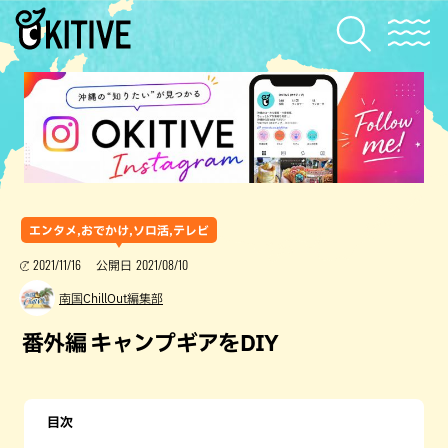
エンタメ,おでかけ,ソロ活,テレビ
2021/11/16
2021/08/10
公開日
南国ChillOut編集部
番外編 キャンプギアをDIY
目次