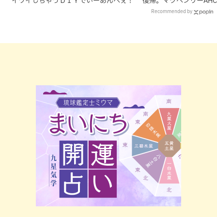
イワイしちゃうＤＩＹでいーあんべぇ！
復帰。マクヘンリーAH
理由
Recommended by