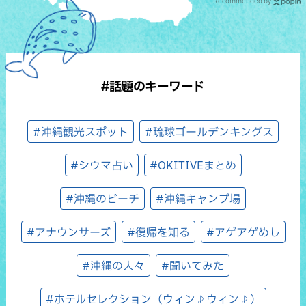
Recommended by
#話題のキーワード
#沖縄観光スポット
#琉球ゴールデンキングス
#シウマ占い
#OKITIVEまとめ
#沖縄のビーチ
#沖縄キャンプ場
#アナウンサーズ
#復帰を知る
#アゲアゲめし
#沖縄の人々
#聞いてみた
#ホテルセレクション（ウィン♪ウィン♪）