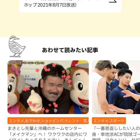
ホップ 2021年8月7日放送）
あわせて読みたい記事
エンタメ,おでかけ,ショッピング,タレント・芸人,テレビ,地域,粟国村
エンタメ,スポーツ
まさとし先輩と沖縄のホームセンター
「一番恩返ししたい人の
「メイクマン」へ！ ワクワクの店内にワ
身・幸地渉ACが琉球ゴ