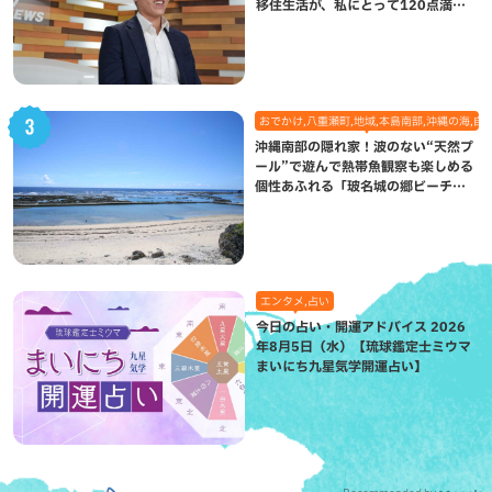
移住生活が、私にとって120点満点
になった理由
おでかけ,八重瀬町,地域,本島南部,沖縄の海,自
沖縄南部の隠れ家！波のない“天然プ
ール”で遊んで熱帯魚観察も楽しめる
個性あふれる「玻名城の郷ビーチ」
（八重瀬町）
エンタメ,占い
今日の占い・開運アドバイス 2026
年8月5日（水）【琉球鑑定士ミウマ
まいにち九星気学開運占い】