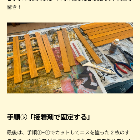
驚き！
手順⑤「接着剤で固定する」
最後は、手順②~④でカットしてニスを塗った２枚のす