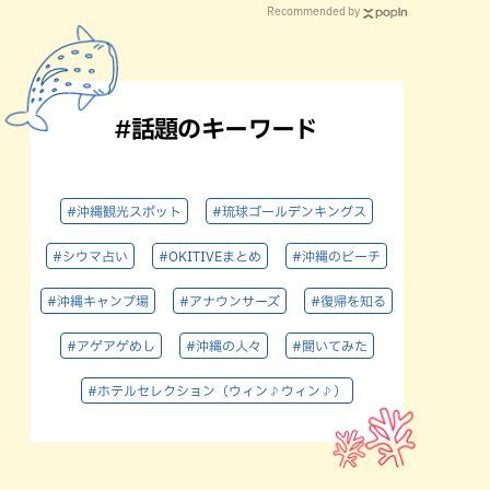
Recommended by
#話題のキーワード
#沖縄観光スポット
#琉球ゴールデンキングス
#シウマ占い
#OKITIVEまとめ
#沖縄のビーチ
#沖縄キャンプ場
#アナウンサーズ
#復帰を知る
#アゲアゲめし
#沖縄の人々
#聞いてみた
#ホテルセレクション（ウィン♪ウィン♪）