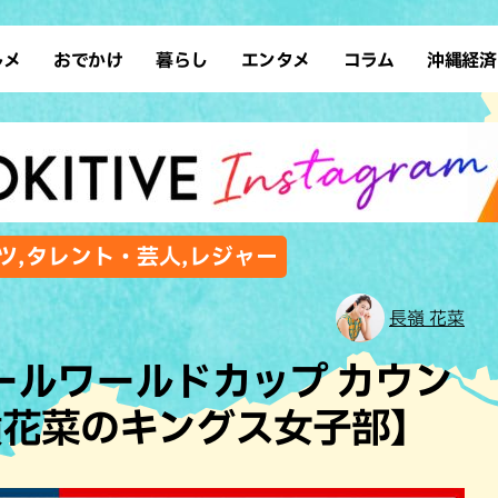
ルメ
おでかけ
暮らし
エンタメ
コラム
沖縄経済
ーメン
デート
沖縄そば
レシピ
スポーツ
ドライブ
SDGs
占い
クアウト
散歩
ファッション
カフェ
タレント・芸人
ソロ活
ローカルニュース
テレビ
・魚料理
自然
和食・日本料理
沖縄移住
イベント
子ども
沖縄旧暦行事
縄料理
歴史
アジア・エスニック
体験
ツ,タレント・芸人,レジャー
中華
レジャー
イタリアン
アート
長嶺 花菜
西洋料理
ショッピング
フレンチ
ホテル
ボールワールドカップ カウン
キ・焼肉
サウナ
焼鳥・串料理
公園
嶺花菜のキングス女子部】
の肉料理
沖縄の海
居酒屋・バー
・バイキング
スイーツ