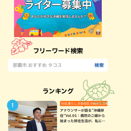
フリーワード検索
ランキング
地域,暮らし,本島南部,沖縄移住,那覇市
アナウンサーが語る”沖縄移
住”Vol.01：偶然のご縁から
始まった移住生活が、私にと
って120点満点になった理由