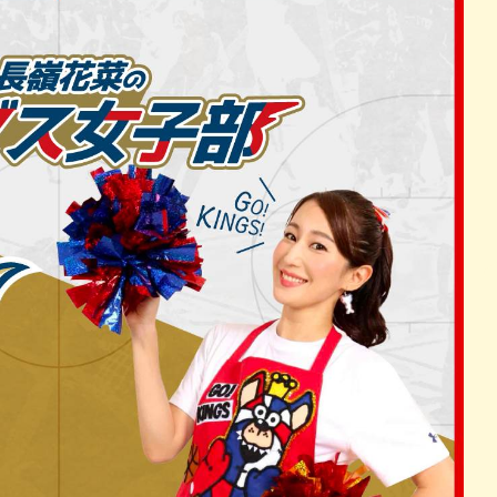
パン
カレー
バーガー
タコス・タコライス