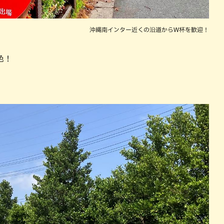
沖縄南インター近くの沿道からW杯を歓迎！
色！
。