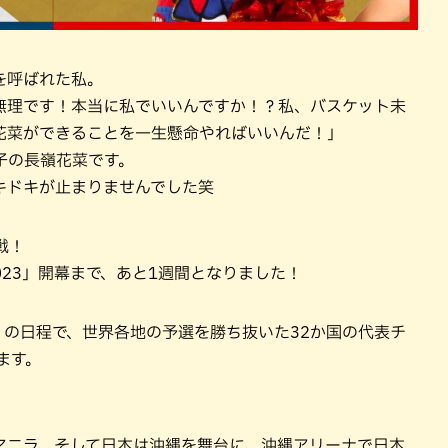
を呼ばれた私。
無理です！本当に私でいいんですか！？私、バスケット未
花菜ができることを一生懸命やればいいんだ！」
子の長嶺花菜です。
キドキが止まりませんでした笑
戦！
023」開幕まで、あと1週間となりました！
日）の日程で、世界各地の予選を勝ち抜いた32か国の代表チ
ます。
！
マニラ、そして日本は沖縄を舞台に、沖縄アリーナで日本