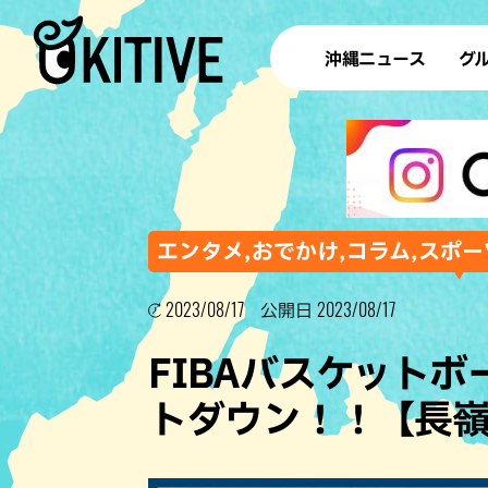
沖縄ニュース
グ
ラ
テイ
すし
沖
エンタメ,おでかけ,コラム,スポー
2023/08/17
2023/08/17
公開日
洋食・
FIBAバスケット
ステー
トダウン！！【長
その他
ブッフェ