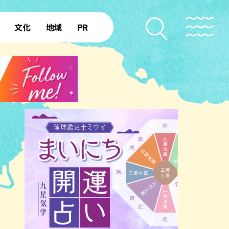
文化
地域
PR
復帰50年
本島北部
本島中部
本島南部
先島諸島
北部離島
南部離島