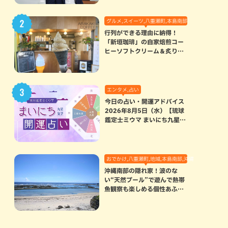
グルメ,スイーツ,八重瀬町,本島南部
行列ができる理由に納得！
「新垣珈琲」の自家焙煎コー
ヒーソフトクリーム＆炙りマ
シュマロのスモアラテが絶品
（八重瀬町）
エンタメ,占い
今日の占い・開運アドバイス
2026年8月5日（水）【琉球
鑑定士ミウマ まいにち九星気
学開運占い】
おでかけ,八重瀬町,地域,本島南部,沖縄の海,自然
沖縄南部の隠れ家！波のな
い“天然プール”で遊んで熱帯
魚観察も楽しめる個性あふれ
る「玻名城の郷ビーチ」（八
重瀬町）