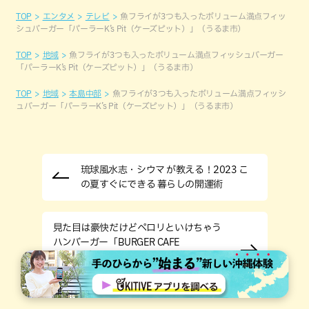
TOP
エンタメ
テレビ
魚フライが3つも入ったボリューム満点フィッ
シュバーガー「パーラーK’s Pit（ケーズピット）」（うるま市）
TOP
地域
魚フライが3つも入ったボリューム満点フィッシュバーガー
「パーラーK’s Pit（ケーズピット）」（うるま市）
TOP
地域
本島中部
魚フライが3つも入ったボリューム満点フィッシ
ュバーガー「パーラーK’s Pit（ケーズピット）」（うるま市）
琉球風水志・シウマ が教える！2023 こ
の夏すぐにできる 暮らしの開運術
見た目は豪快だけどペロリといけちゃう
ハンバーガー「BURGER CAFE
GNOTI（バーガーカフェ ノティ）」（宜
野湾市）