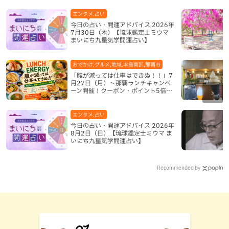
エンタメ,占い
今日の占い・開運アドバイス 2026年
7月30日（木）【琉球鑑定士ミウマ
まいにち九星気学開運占い】
おでかけ,グルメ,地域,本島南部,那覇市
「腹が減っては仕事はできぬ！！」7
月27日（月）〜那覇ランチキャンペ
ーン開催！クーポン・ポイント5倍・
限定グッズが当たる12日間
エンタメ,占い
今日の占い・開運アドバイス 2026年
8月2日（日）【琉球鑑定士ミウマ ま
いにち九星気学開運占い】
Recommended by