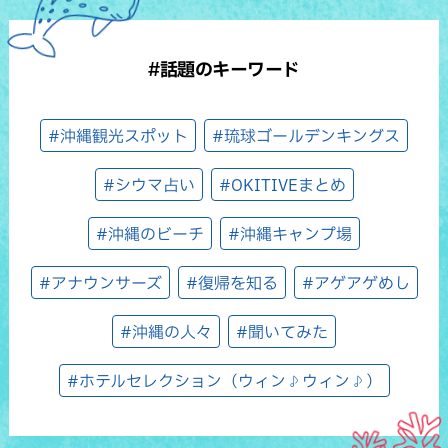
#話題のキーワード
#沖縄観光スポット
#琉球ゴールデンキングス
#シウマ占い
#OKITIVEまとめ
#沖縄のビーチ
#沖縄キャンプ場
#アナウンサーズ
#復帰を知る
#アゲアゲめし
#沖縄の人々
#聞いてみた
#ホテルセレクション（ウィン♪ウィン♪）