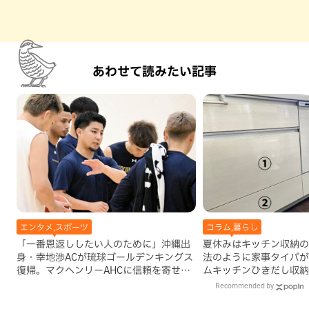
あわせて読みたい記事
エンタメ,スポーツ
コラム,暮らし
「一番恩返ししたい人のために」沖縄出
夏休みはキッチン収納の
身・幸地渉ACが琉球ゴールデンキングス
法のように家事タイパが
復帰。マクヘンリーAHCに信頼を寄せる
ムキッチンひきだし収納
理由
Recommended by