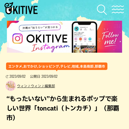
エンタメ,おでかけ,ショッピング,テレビ,地域,本島南部,那覇市
2023/09/02
2023/09/02
公開日
ウィン♪ウィン♪編集部
“もったいない”から生まれるポップで楽
しい世界「toncati（トンカチ）」（那覇
市）