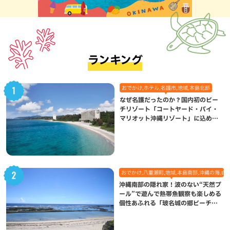
ランキング
おでかけ,ホテル,名護市,地域,本島北部
なぜ名護だったのか？国内初のビー
チリゾート「コートヤード・バイ・
マリオット沖縄リゾート」に込めら
れた想い
おでかけ,八重瀬町,地域,本島南部,沖縄の海,自
沖縄南部の隠れ家！波のない“天然プ
ール”で遊んで熱帯魚観察も楽しめる
個性あふれる「玻名城の郷ビーチ」
（八重瀬町）