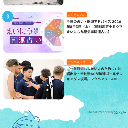
エンタメ,占い
今日の占い・開運アドバイス 2026
年8月5日（水）【琉球鑑定士ミウマ
まいにち九星気学開運占い】
エンタメ,スポーツ
「一番恩返ししたい人のために」沖
縄出身・幸地渉ACが琉球ゴールデン
キングス復帰。マクヘンリーAHCに
信頼を寄せる理由
Recommended by