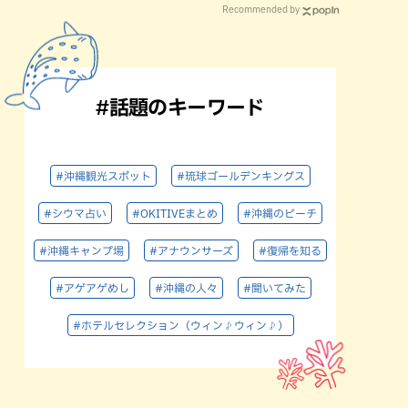
Recommended by
#話題のキーワード
#沖縄観光スポット
#琉球ゴールデンキングス
#シウマ占い
#OKITIVEまとめ
#沖縄のビーチ
#沖縄キャンプ場
#アナウンサーズ
#復帰を知る
#アゲアゲめし
#沖縄の人々
#聞いてみた
#ホテルセレクション（ウィン♪ウィン♪）