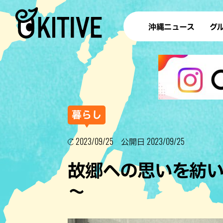
沖縄ニュース
グ
ラ
テイ
すし
沖
暮らし
2023/09/25
2023/09/25
公開日
洋食・
故郷への思いを紡い
ステー
～
その他
ブッフェ