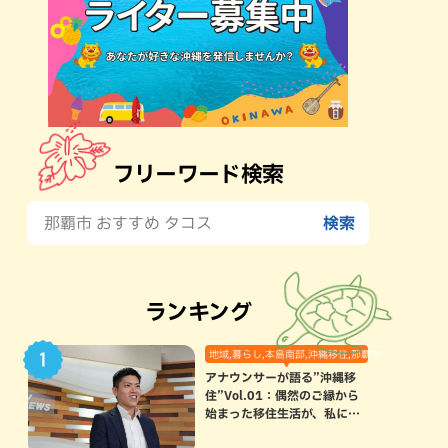
フリーワード検索
ランキング
地域,暮らし,本島南部,沖縄移住,那覇市
アナウンサーが語る”沖縄移
住”Vol.01：偶然のご縁から
始まった移住生活が、私にと
って120点満点になった理由