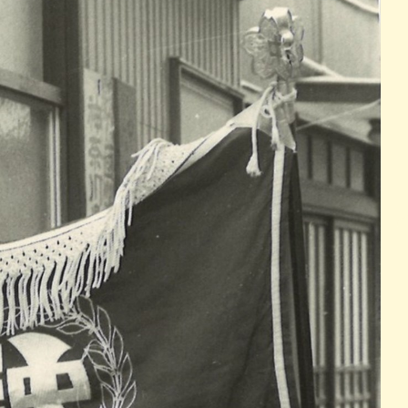
パン
カレー
バーガー
タコス・タコライス