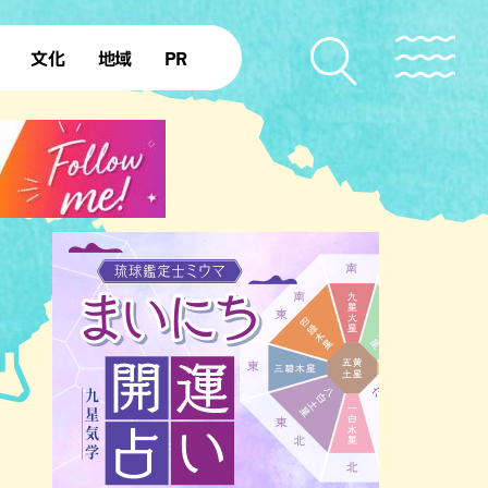
文化
地域
PR
復帰50年
本島北部
本島中部
本島南部
先島諸島
北部離島
南部離島