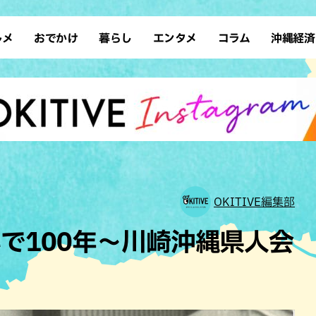
ルメ
おでかけ
暮らし
エンタメ
コラム
沖縄経済
ーメン
デート
沖縄そば
レシピ
スポーツ
ドライブ
SDGs
占い
クアウト
散歩
ファッション
カフェ
タレント・芸人
ソロ活
ローカルニュース
テレビ
・魚料理
自然
和食・日本料理
沖縄移住
イベント
子ども
沖縄旧暦行事
縄料理
歴史
アジア・エスニック
体験
中華
レジャー
イタリアン
アート
OKITIVE編集部
西洋料理
ショッピング
フレンチ
ホテル
で100年～川崎沖縄県人会
キ・焼肉
サウナ
焼鳥・串料理
公園
の肉料理
沖縄の海
居酒屋・バー
・バイキング
スイーツ