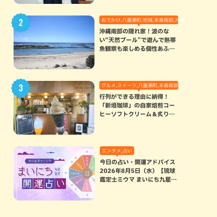
おでかけ,八重瀬町,地域,本島南部,沖縄の海,自然
沖縄南部の隠れ家！波のな
い“天然プール”で遊んで熱帯
魚観察も楽しめる個性あふれ
る「玻名城の郷ビーチ」（八
重瀬町）
グルメ,スイーツ,八重瀬町,本島南部
行列ができる理由に納得！
「新垣珈琲」の自家焙煎コー
ヒーソフトクリーム＆炙りマ
シュマロのスモアラテが絶品
（八重瀬町）
エンタメ,占い
今日の占い・開運アドバイス
2026年8月5日（水）【琉球
鑑定士ミウマ まいにち九星気
学開運占い】