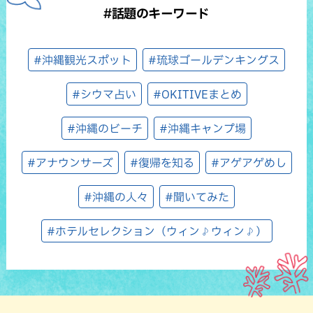
#話題のキーワード
#沖縄観光スポット
#琉球ゴールデンキングス
#シウマ占い
#OKITIVEまとめ
#沖縄のビーチ
#沖縄キャンプ場
#アナウンサーズ
#復帰を知る
#アゲアゲめし
#沖縄の人々
#聞いてみた
#ホテルセレクション（ウィン♪ウィン♪）