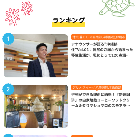
ランキング
地域,暮らし,本島南部,沖縄移住,那覇市
アナウンサーが語る”沖縄移
住”Vol.01：偶然のご縁から始まった
移住生活が、私にとって120点満点
になった理由
グルメ,スイーツ,八重瀬町,本島南部
行列ができる理由に納得！「新垣珈
琲」の自家焙煎コーヒーソフトクリ
ーム＆炙りマシュマロのスモアラテ
が絶品（八重瀬町）