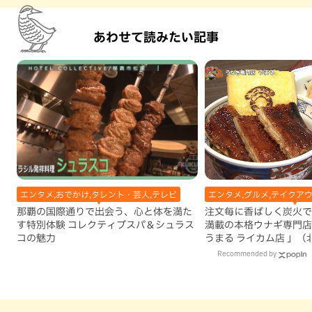
あわせて読みたい記事
エンタメ,おでかけ,タレント・芸人,テレビ
エンタメ,グルメ,テイクアウ
那覇の国際通りで出会う、心と体を満た
注文毎に香ばしく炭火で
す特別体験 コレクティブスパ＆シュラス
満載の本格ウナギ専門店
コの魅力
うまる ライカム店 」（
Recommended by