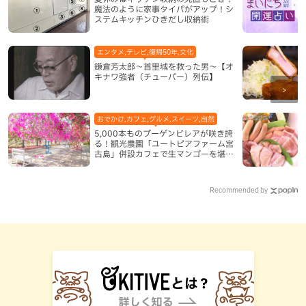
魔法のように家事タイパがアップ！シ
ステムキッチンひきだし収納術
エンタメ,テレビ,復帰50年,文化
鎌倉芳太郎～首里城を救った男～【オ
キナワ強者（チューバー）列伝】
おでかけ,カフェ,グルメ,スイーツ,自然
5,000本ものブーゲンビレアが咲き誇
る！観光農園「ユートピアファーム宮
古島」併設カフェで生マンゴーを堪能
（宮古島）
Recommended by