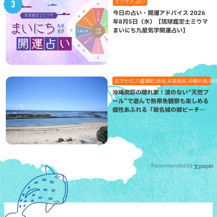
エンタメ,占い
今日の占い・開運アドバイス 2026
年8月5日（水）【琉球鑑定士ミウマ
まいにち九星気学開運占い】
おでかけ,八重瀬町,地域,本島南部,沖縄の海,自
沖縄南部の隠れ家！波のない“天然プ
ール”で遊んで熱帯魚観察も楽しめる
個性あふれる「玻名城の郷ビーチ」
（八重瀬町）
Recommended by