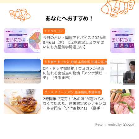
あなたへおすすめ！
エンタメ,占い
今日の占い・開運アドバイス 2026年
8月6日（木）【琉球鑑定士ミウマ ま
いにち九星気学開運占い】
うるま市,おでかけ,地域,本島中部,沖縄の海,自然
CM・ドラマ撮影地！ウミガメが産卵
に訪れる宮城島の秘境「アクナ浜ビー
チ」（うるま市）
グルメ,スイーツ,パン,嘉手納町,本島中部
2時間半で完売！“あの味”が忘れられ
なくて始めた、週末限定のシナモンロ
ール専門店「Shima buns」（嘉手納
町）
Recommended by