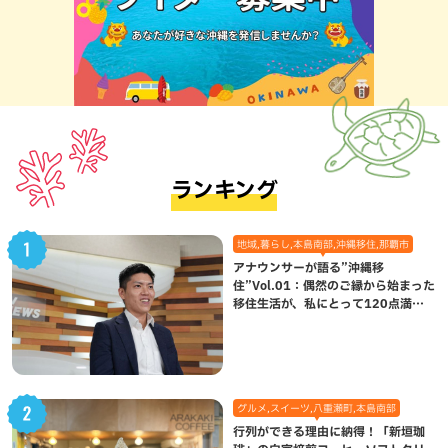
ランキング
地域,暮らし,本島南部,沖縄移住,那覇市
アナウンサーが語る”沖縄移
住”Vol.01：偶然のご縁から始まった
移住生活が、私にとって120点満点
になった理由
グルメ,スイーツ,八重瀬町,本島南部
行列ができる理由に納得！「新垣珈