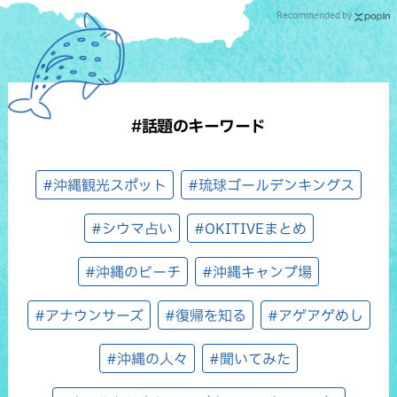
Recommended by
#話題のキーワード
#沖縄観光スポット
#琉球ゴールデンキングス
#シウマ占い
#OKITIVEまとめ
#沖縄のビーチ
#沖縄キャンプ場
#アナウンサーズ
#復帰を知る
#アゲアゲめし
#沖縄の人々
#聞いてみた