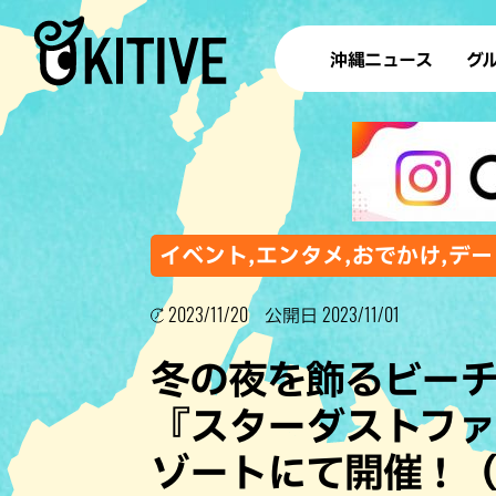
沖縄ニュース
グ
ラ
テイ
すし
沖
イベント,エンタメ,おでかけ,デー
2023/11/20
2023/11/01
公開日
洋食・
冬の夜を飾るビー
ステー
『スターダストフ
その他
ゾートにて開催！
ブッフェ