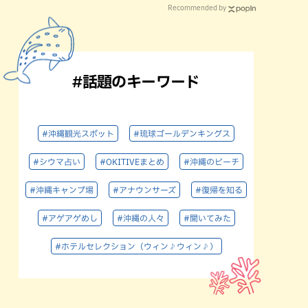
Recommended by
#話題のキーワード
#沖縄観光スポット
#琉球ゴールデンキングス
#シウマ占い
#OKITIVEまとめ
#沖縄のビーチ
#沖縄キャンプ場
#アナウンサーズ
#復帰を知る
#アゲアゲめし
#沖縄の人々
#聞いてみた
#ホテルセレクション（ウィン♪ウィン♪）