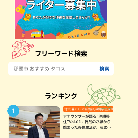
フリーワード検索
ランキング
地域,暮らし,本島南部,沖縄移住,那覇市
アナウンサーが語る”沖縄移
住”Vol.01：偶然のご縁から
始まった移住生活が、私にと
って120点満点になった理由