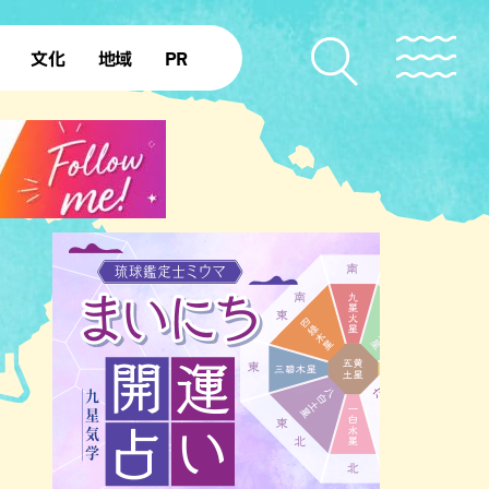
文化
地域
PR
復帰50年
本島北部
本島中部
本島南部
先島諸島
北部離島
南部離島