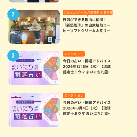
グルメ,スイーツ,八重瀬町,本島南部
行列ができる理由に納得！
「新垣珈琲」の自家焙煎コー
ヒーソフトクリーム＆炙りマ
シュマロのスモアラテが絶品
（八重瀬町）
エンタメ,占い
今日の占い・開運アドバイス
2026年8月5日（水）【琉球
鑑定士ミウマ まいにち九星気
学開運占い】
エンタメ,占い
今日の占い・開運アドバイス
2026年8月4日（火）【琉球
鑑定士ミウマ まいにち九星気
学開運占い】