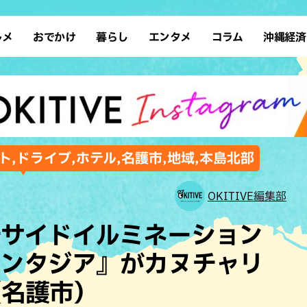
ルメ
おでかけ
暮らし
エンタメ
コラム
沖縄経済
ーメン
デート
沖縄そば
レシピ
スポーツ
ドライブ
SDGs
占い
クアウト
散歩
ファッション
カフェ
タレント・芸人
ソロ活
ローカルニュース
テレビ
・魚料理
自然
和食・日本料理
沖縄移住
イベント
子ども
沖縄旧暦行事
縄料理
歴史
アジア・エスニック
体験
ト,ドライブ,ホテル,名護市,地域,本島北部
中華
レジャー
イタリアン
アート
OKITIVE編集部
西洋料理
ショッピング
フレンチ
ホテル
チサイドイルミネーション
キ・焼肉
サウナ
焼鳥・串料理
公園
ァンタジア』がカヌチャリ
の肉料理
沖縄の海
居酒屋・バー
（名護市）
・バイキング
スイーツ