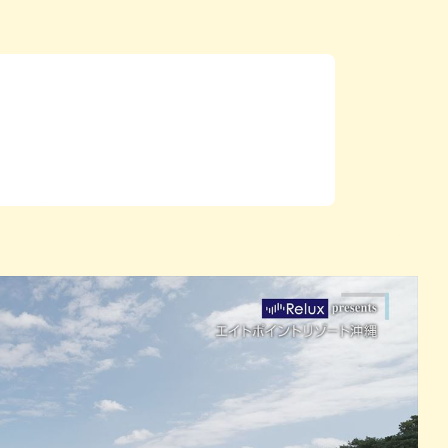
パン
カレー
バーガー
タコス・タコライス