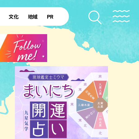
文化
地域
PR
復帰50年
本島北部
本島中部
本島南部
先島諸島
北部離島
南部離島