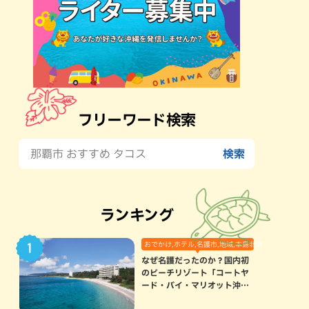
フリーワード検索
ランキング
おでかけ,ホテル,名護市,地域,本島北部
なぜ名護だったのか？国内初
のビーチリゾート「コートヤ
ード・バイ・マリオット沖縄
リゾート」に込められた想い