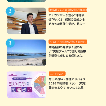
地域,暮らし,本島南部,沖縄移住,那覇市
アナウンサーが語る”沖縄移
住”Vol.01：偶然のご縁から
始まった移住生活が、私にと
って120点満点になった理由
おでかけ,八重瀬町,地域,本島南部,沖縄の海,自然
沖縄南部の隠れ家！波のな
い“天然プール”で遊んで熱帯
魚観察も楽しめる個性あふれ
る「玻名城の郷ビーチ」（八
重瀬町）
エンタメ,占い
今日の占い・開運アドバイス
2026年8月5日（水）【琉球
鑑定士ミウマ まいにち九星気
学開運占い】