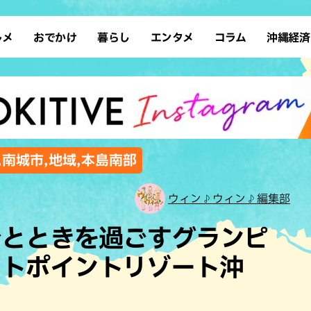
ルメ
おでかけ
暮らし
エンタメ
コラム
沖縄経済
ーメン
デート
沖縄そば
レシピ
スポーツ
ドライブ
SDGs
占い
クアウト
散歩
ファッション
カフェ
タレント・芸人
ソロ活
ローカルニュース
テレビ
・魚料理
自然
和食・日本料理
沖縄移住
イベント
子ども
沖縄旧暦行事
縄料理
歴史
アジア・エスニック
体験
,南城市,地域,本島南部
中華
レジャー
イタリアン
アート
ウィン♪ウィン♪編集部
西洋料理
ショッピング
フレンチ
ホテル
ひとときを過ごすグランピ
キ・焼肉
サウナ
焼鳥・串料理
公園
イトポイントリゾート沖
の肉料理
沖縄の海
居酒屋・バー
・バイキング
スイーツ