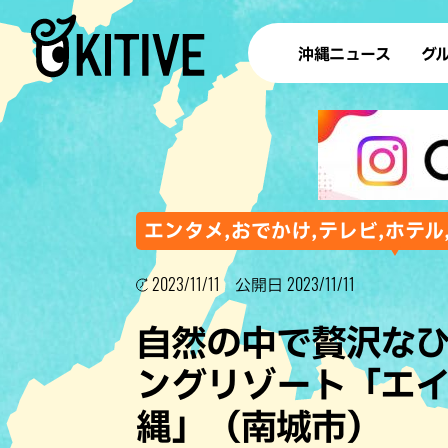
沖縄ニュース
グ
ラ
テイ
すし
沖
エンタメ,おでかけ,テレビ,ホテル
2023/11/11
2023/11/11
公開日
洋食・
自然の中で贅沢な
ステー
ングリゾート「エ
その他
縄」（南城市）
ブッフェ