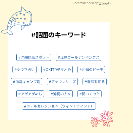
Recommended by
#話題のキーワード
#沖縄観光スポット
#琉球ゴールデンキングス
#シウマ占い
#OKITIVEまとめ
#沖縄のビーチ
#沖縄キャンプ場
#アナウンサーズ
#復帰を知る
#アゲアゲめし
#沖縄の人々
#聞いてみた
#ホテルセレクション（ウィン♪ウィン♪）