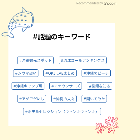
Recommended by
#話題のキーワード
#沖縄観光スポット
#琉球ゴールデンキングス
#シウマ占い
#OKITIVEまとめ
#沖縄のビーチ
#沖縄キャンプ場
#アナウンサーズ
#復帰を知る
#アゲアゲめし
#沖縄の人々
#聞いてみた
#ホテルセレクション（ウィン♪ウィン♪）