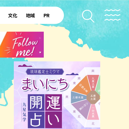
文化
地域
PR
復帰50年
本島北部
本島中部
本島南部
先島諸島
北部離島
南部離島