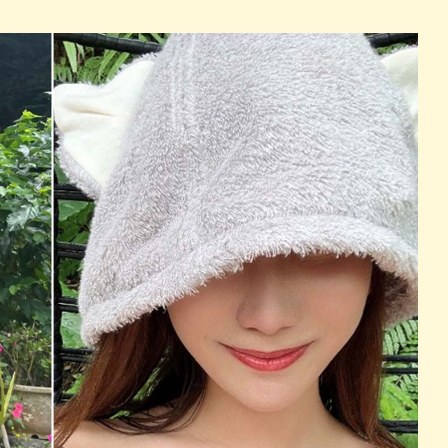
パン
カレー
バーガー
タコス・タコライス