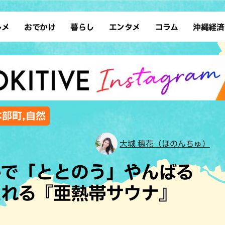
ルメ
おでかけ
暮らし
エンタメ
コラム
沖縄経済
ーメン
デート
沖縄そば
レシピ
スポーツ
ドライブ
SDGs
占い
クアウト
散歩
ファッション
カフェ
タレント・芸人
ソロ活
ローカルニュース
テレビ
・魚料理
自然
和食・日本料理
沖縄移住
イベント
子ども
沖縄旧暦行事
縄料理
歴史
アジア・エスニック
体験
本部町,自然
中華
レジャー
イタリアン
アート
大城 穂花（ほのんちゅ）
西洋料理
ショッピング
フレンチ
ホテル
かで「ととのう」やんばる
キ・焼肉
サウナ
焼鳥・串料理
公園
たれる『亜熱帯サウナ』
の肉料理
沖縄の海
居酒屋・バー
・バイキング
スイーツ