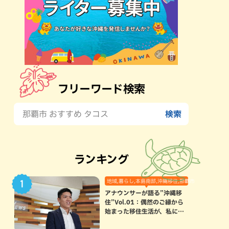
フリーワード検索
ランキング
地域,暮らし,本島南部,沖縄移住,那覇市
アナウンサーが語る”沖縄移
住”Vol.01：偶然のご縁から
始まった移住生活が、私にと
って120点満点になった理由