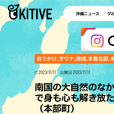
沖縄ニュース
グ
ラ
テイ
すし
沖
おでかけ,サウナ,地域,本島北部,
2023/11/11
2023/11/11
公開日
洋食・
南国の大自然のな
ステー
で身も心も解き放
その他
（本部町）
ブッフェ