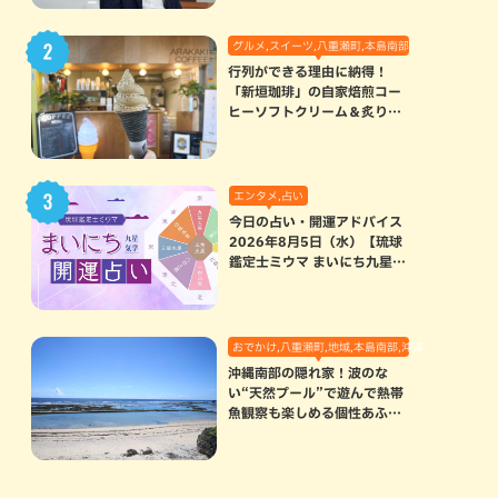
グルメ,スイーツ,八重瀬町,本島南部
行列ができる理由に納得！
「新垣珈琲」の自家焙煎コー
ヒーソフトクリーム＆炙りマ
シュマロのスモアラテが絶品
（八重瀬町）
エンタメ,占い
今日の占い・開運アドバイス
2026年8月5日（水）【琉球
鑑定士ミウマ まいにち九星気
学開運占い】
おでかけ,八重瀬町,地域,本島南部,沖縄の海,自然
沖縄南部の隠れ家！波のな
い“天然プール”で遊んで熱帯
魚観察も楽しめる個性あふれ
る「玻名城の郷ビーチ」（八
重瀬町）