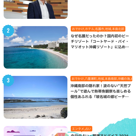
になった理由
おでかけ,ホテル,名護市,地域,本島北部
なぜ名護だったのか？国内初のビー
チリゾート「コートヤード・バイ・
マリオット沖縄リゾート」に込めら
れた想い
おでかけ,八重瀬町,地域,本島南部,沖縄の海,自
沖縄南部の隠れ家！波のない“天然プ
ール”で遊んで熱帯魚観察も楽しめる
個性あふれる「玻名城の郷ビーチ」
（八重瀬町）
エンタメ,占い
今日の占い・開運アドバイス 2026