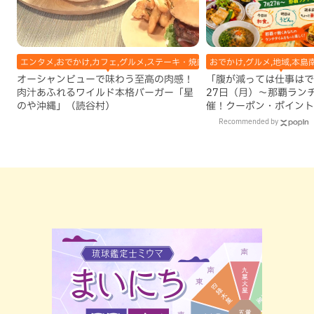
エンタメ,おでかけ,カフェ,グルメ,ステーキ・焼肉,テレビ,ハンバーガー,ホテル
おでかけ,グルメ,地域,本島
オーシャンビューで味わう至高の肉感！
「腹が減っては仕事はで
肉汁あふれるワイルド本格バーガー「星
27日（月）〜那覇ラン
のや沖縄」（読谷村）
催！クーポン・ポイント
ズが当たる12日間
Recommended by