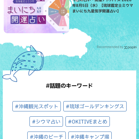
年8月5日（水）【琉球鑑定士ミウマ
まいにち九星気学開運占い】
Recommended by
#話題のキーワード
#沖縄観光スポット
#琉球ゴールデンキングス
#シウマ占い
#OKITIVEまとめ
#沖縄のビーチ
#沖縄キャンプ場