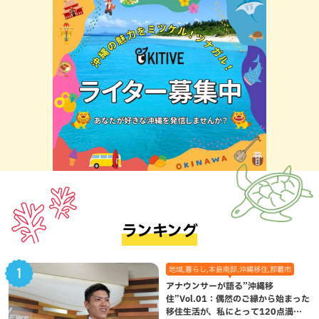
ランキング
地域,暮らし,本島南部,沖縄移住,那覇市
アナウンサーが語る”沖縄移
住”Vol.01：偶然のご縁から始まった
移住生活が、私にとって120点満点