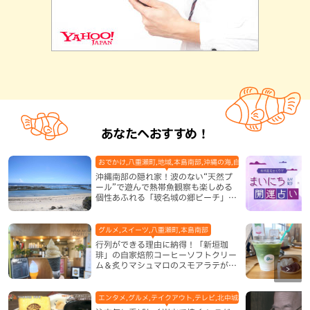
あなたへおすすめ！
おでかけ,八重瀬町,地域,本島南部,沖縄の海,自然
沖縄南部の隠れ家！波のない“天然プ
ール”で遊んで熱帯魚観察も楽しめる
個性あふれる「玻名城の郷ビーチ」
（八重瀬町）
グルメ,スイーツ,八重瀬町,本島南部
行列ができる理由に納得！「新垣珈
琲」の自家焙煎コーヒーソフトクリー
ム＆炙りマシュマロのスモアラテが絶
品（八重瀬町）
エンタメ,グルメ,テイクアウト,テレビ,北中城村,和食・日本料理,地