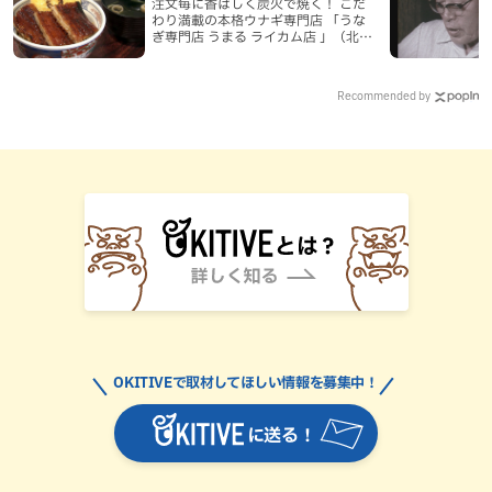
注文毎に香ばしく炭火で焼く！ こだ
わり満載の本格ウナギ専門店 「うな
ぎ専門店 うまる ライカム店 」（北中
城村）
Recommended by
OKITIVEで取材してほしい情報を募集中！
に送る！