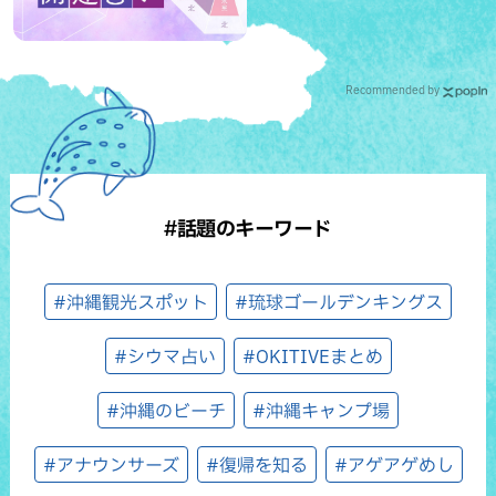
Recommended by
#話題のキーワード
#沖縄観光スポット
#琉球ゴールデンキングス
#シウマ占い
#OKITIVEまとめ
#沖縄のビーチ
#沖縄キャンプ場
#アナウンサーズ
#復帰を知る
#アゲアゲめし