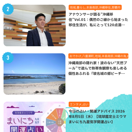
地域,暮らし,本島南部,沖縄移住,那覇市
アナウンサーが語る”沖縄移
住”Vol.01：偶然のご縁から始まった
移住生活が、私にとって120点満点
になった理由
おでかけ,八重瀬町,地域,本島南部,沖縄の海,自
沖縄南部の隠れ家！波のない“天然プ
ール”で遊んで熱帯魚観察も楽しめる
個性あふれる「玻名城の郷ビーチ」
（八重瀬町）
エンタメ,占い
今日の占い・開運アドバイス 2026
年8月5日（水）【琉球鑑定士ミウマ
まいにち九星気学開運占い】