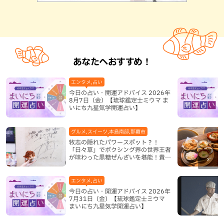
あなたへおすすめ！
エンタメ,占い
今日の占い・開運アドバイス 2026年
8月7日（金）【琉球鑑定士ミウマ ま
いにち九星気学開運占い】
グルメ,スイーツ,本島南部,那覇市
牧志の隠れたパワースポット？！
「日々草」でボクシング界の世界王者
が味わった黒糖ぜんざいを堪能！貴重
なサインと手作りケーキも要チェック
（那覇市）
エンタメ,占い
今日の占い・開運アドバイス 2026年
7月31日（金）【琉球鑑定士ミウマ
まいにち九星気学開運占い】