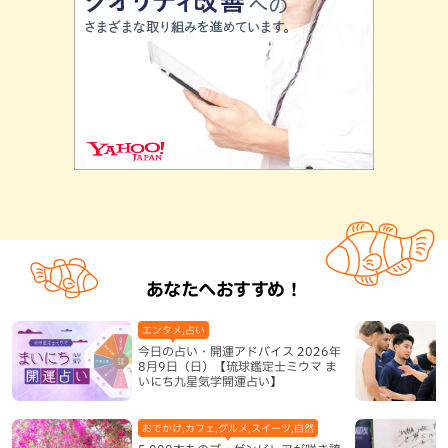
あなたへおすすめ！
エンタメ,占い
今日の占い・開運アドバイス 2026年
8月9日（日）【琉球鑑定士ミウマ ま
いにち九星気学開運占い】
おでかけ,カフェ,グルメ,スイーツ,自然