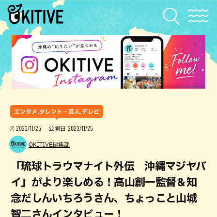
エンタメ,タレント・芸人,テレビ
2023/11/25
2023/11/25
公開日
OKITIVE編集部
「琉球トラウマナイト外伝 沖縄マジヤバ
イ」がより楽しめる！高山創一監督＆知
念だしんいちろうさん、ちょっこと山城
智二さんインタビュー！