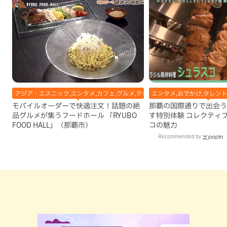
アジア・エスニック,エンタメ,カフェ,グルメ,テレビ,中華,地域,本島南部,洋食
エンタメ,おでかけ,タレン
モバイルオーダーで快適注文！話題の絶
那覇の国際通りで出会う
品グルメが集うフードホール 「RYUBO
す特別体験 コレクティ
FOOD HALL」（那覇市）
コの魅力
Recommended by