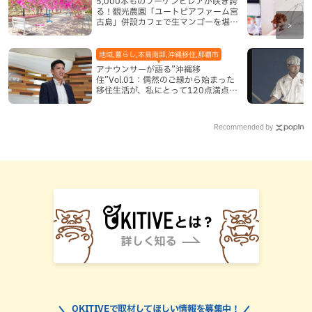
5,000本ものブーゲンビレアが咲き誇
る！観光農園「ユートピアファーム宮
古島」併設カフェで生マンゴーを堪能
（宮古島）
地域,暮らし,本島南部,沖縄移住,那覇市
アナウンサーが語る”沖縄移
住”Vol.01：偶然のご縁から始まった
移住生活が、私にとって120点満点に
なった理由
Recommended by
OKITIVEで取材してほしい情報を募集中！