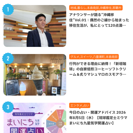
地域,暮らし,本島南部,沖縄移住,那覇市
アナウンサーが語る”沖縄移
住”Vol.01：偶然のご縁から始まった
移住生活が、私にとって120点満点
になった理由
グルメ,スイーツ,八重瀬町,本島南部
行列ができる理由に納得！「新垣珈
琲」の自家焙煎コーヒーソフトクリ
ーム＆炙りマシュマロのスモアラテ
が絶品（八重瀬町）
エンタメ,占い
今日の占い・開運アドバイス 2026
年8月5日（水）【琉球鑑定士ミウマ
まいにち九星気学開運占い】