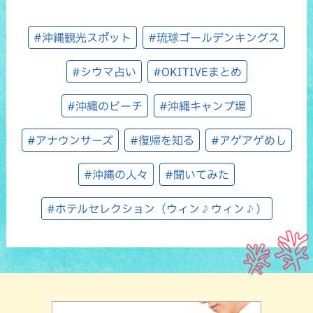
#沖縄観光スポット
#琉球ゴールデンキングス
#シウマ占い
#OKITIVEまとめ
#沖縄のビーチ
#沖縄キャンプ場
#アナウンサーズ
#復帰を知る
#アゲアゲめし
#沖縄の人々
#聞いてみた
#ホテルセレクション（ウィン♪ウィン♪）