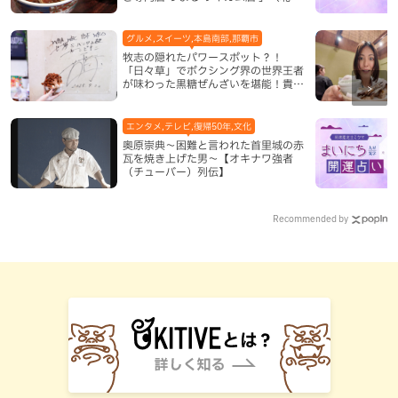
城村）
グルメ,スイーツ,本島南部,那覇市
牧志の隠れたパワースポット？！
「日々草」でボクシング界の世界王者
が味わった黒糖ぜんざいを堪能！貴重
なサインと手作りケーキも要チェック
（那覇市）
エンタメ,テレビ,復帰50年,文化
奥原崇典～困難と言われた首里城の赤
瓦を焼き上げた男～【オキナワ強者
（チューバー）列伝】
Recommended by