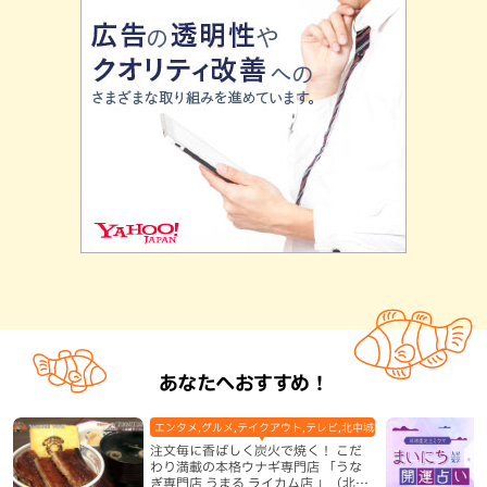
あなたへおすすめ！
エンタメ,グルメ,テイクアウト,テレビ,北中城村,和食・日本料理,地
注文毎に香ばしく炭火で焼く！ こだ
わり満載の本格ウナギ専門店 「うな
ぎ専門店 うまる ライカム店 」（北中