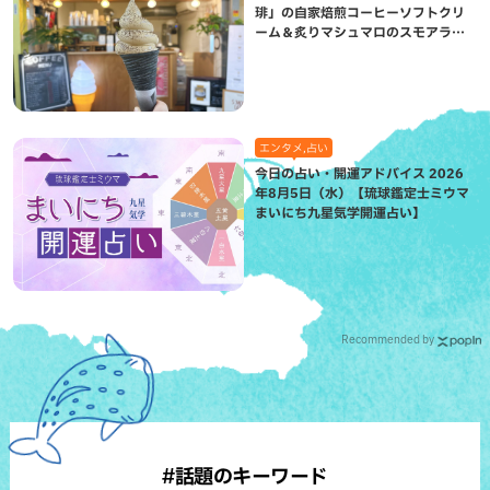
琲」の自家焙煎コーヒーソフトクリ
ーム＆炙りマシュマロのスモアラテ
が絶品（八重瀬町）
エンタメ,占い
今日の占い・開運アドバイス 2026
年8月5日（水）【琉球鑑定士ミウマ
まいにち九星気学開運占い】
Recommended by
#話題のキーワード