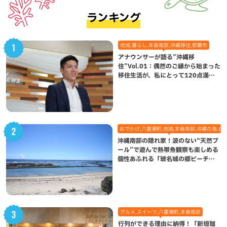
ランキング
地域,暮らし,本島南部,沖縄移住,那覇市
アナウンサーが語る”沖縄移
住”Vol.01：偶然のご縁から始まった
移住生活が、私にとって120点満点
になった理由
おでかけ,八重瀬町,地域,本島南部,沖縄の海,自
沖縄南部の隠れ家！波のない“天然プ
ール”で遊んで熱帯魚観察も楽しめる
個性あふれる「玻名城の郷ビーチ」
（八重瀬町）
グルメ,スイーツ,八重瀬町,本島南部
行列ができる理由に納得！「新垣珈