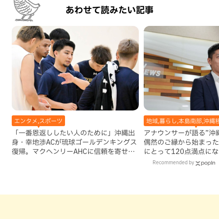
あわせて読みたい記事
エンタメ,スポーツ
地域,暮らし,本島南部,沖縄
「一番恩返ししたい人のために」沖縄出
アナウンサーが語る”沖縄移
身・幸地渉ACが琉球ゴールデンキングス
偶然のご縁から始まった
復帰。マクヘンリーAHCに信頼を寄せる
にとって120点満点に
理由
Recommended by