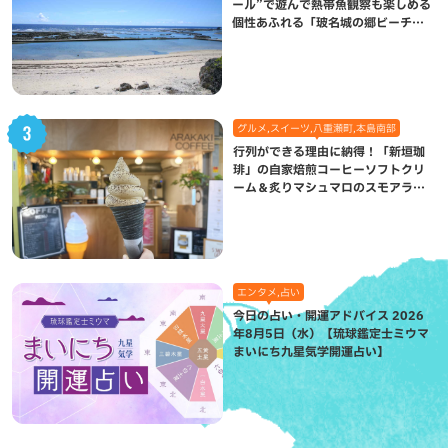
ール”で遊んで熱帯魚観察も楽しめる
個性あふれる「玻名城の郷ビーチ」
（八重瀬町）
グルメ,スイーツ,八重瀬町,本島南部
行列ができる理由に納得！「新垣珈
琲」の自家焙煎コーヒーソフトクリ
ーム＆炙りマシュマロのスモアラテ
が絶品（八重瀬町）
エンタメ,占い
今日の占い・開運アドバイス 2026
年8月5日（水）【琉球鑑定士ミウマ
まいにち九星気学開運占い】