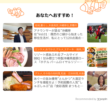
あなたへおすすめ！
地域,暮らし,本島南部,沖縄移住,那覇市
アナウンサーが語る”沖縄移
住”Vol.01：偶然のご縁から始まった
移住生活が、私にとって120点満点に
なった理由
エンタメ,おでかけ,グルメ,ステーキ・焼肉,テレビ,ホテル,地域,本島
リゾート感あふれるプールサイド
BBQ！甘み際立つ特製沖縄県産豚ロー
ス 「ホテル パームロイヤルリゾート
国際通り」（那覇市）
グルメ,その他の肉料理,和食・日本料理,本島南部,那覇市
あぐーの旨み爆発“とんかつ”大満足ラ
ンチを堪能せよ！予約困難の人気“し
ゃぶしゃぶ”店『食彩酒房 まつもと』
平日限定でオープン（那覇市）
Recommended by