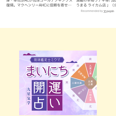
身・幸地渉ACが琉球ゴールデンキングス
満載の本格ウナギ専門店
復帰。マクヘンリーAHCに信頼を寄せる
うまる ライカム店 」（
理由
Recommended by