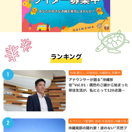
ランキング
地域,暮らし,本島南部,沖縄移住,那覇市
アナウンサーが語る”沖縄移
住”Vol.01：偶然のご縁から始まった
移住生活が、私にとって120点満点
になった理由
おでかけ,八重瀬町,地域,本島南部,沖縄の海,自
沖縄南部の隠れ家！波のない“天然プ