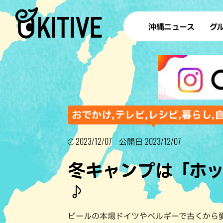
沖縄ニュース
グ
ラ
テイ
すし
沖
おでかけ,テレビ,レシピ,暮らし,
2023/12/07
2023/12/07
公開日
洋食・
冬キャンプは「ホッ
ステー
♪
その他
ブッフェ
ビールの本場ドイツやベルギーで古くから