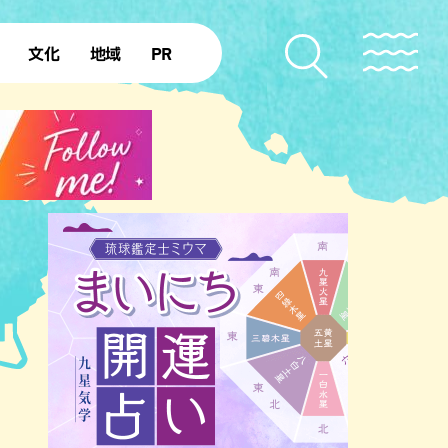
文化
地域
PR
復帰50年
本島北部
本島中部
本島南部
先島諸島
北部離島
南部離島