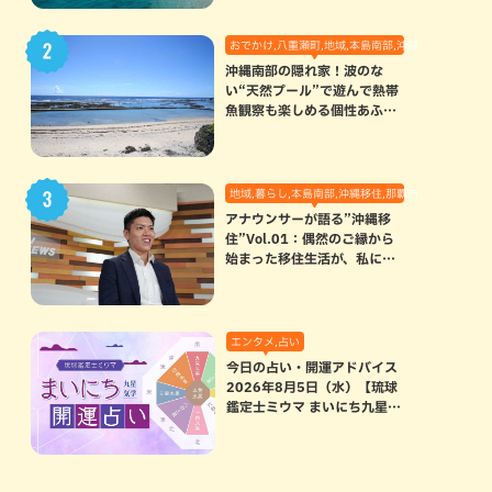
おでかけ,八重瀬町,地域,本島南部,沖縄の海,自然
沖縄南部の隠れ家！波のな
い“天然プール”で遊んで熱帯
魚観察も楽しめる個性あふれ
る「玻名城の郷ビーチ」（八
重瀬町）
地域,暮らし,本島南部,沖縄移住,那覇市
アナウンサーが語る”沖縄移
住”Vol.01：偶然のご縁から
始まった移住生活が、私にと
って120点満点になった理由
エンタメ,占い
今日の占い・開運アドバイス
2026年8月5日（水）【琉球
鑑定士ミウマ まいにち九星気
学開運占い】