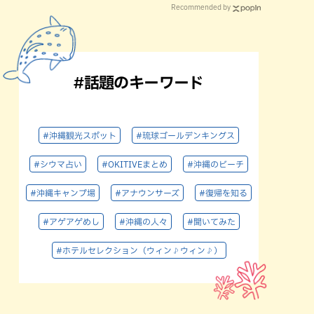
Recommended by
#話題のキーワード
#沖縄観光スポット
#琉球ゴールデンキングス
#シウマ占い
#OKITIVEまとめ
#沖縄のビーチ
#沖縄キャンプ場
#アナウンサーズ
#復帰を知る
#アゲアゲめし
#沖縄の人々
#聞いてみた
#ホテルセレクション（ウィン♪ウィン♪）