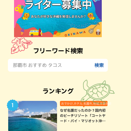
フリーワード検索
ランキング
おでかけ,ホテル,名護市,地域,本島北部
なぜ名護だったのか？国内初
のビーチリゾート「コートヤ
ード・バイ・マリオット沖縄
リゾート」に込められた想い