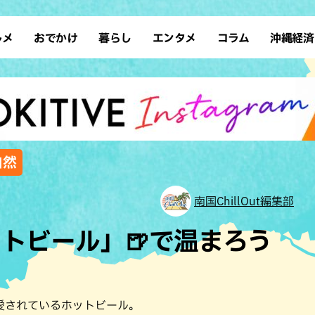
ルメ
おでかけ
暮らし
エンタメ
コラム
沖縄経済
ーメン
デート
沖縄そば
レシピ
スポーツ
ドライブ
SDGs
占い
クアウト
散歩
ファッション
カフェ
タレント・芸人
ソロ活
ローカルニュース
テレビ
・魚料理
自然
和食・日本料理
沖縄移住
イベント
子ども
沖縄旧暦行事
縄料理
歴史
アジア・エスニック
体験
自然
中華
レジャー
イタリアン
アート
南国ChillOut編集部
西洋料理
ショッピング
フレンチ
ホテル
トビール」🍺で温まろう
キ・焼肉
サウナ
焼鳥・串料理
公園
の肉料理
沖縄の海
居酒屋・バー
・バイキング
スイーツ
愛されているホットビール。