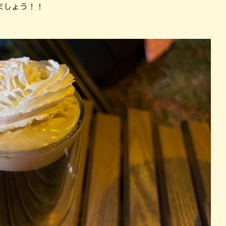
パン
カレー
ましょう！！
バーガー
タコス・タコライス