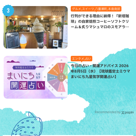
グルメ,スイーツ,八重瀬町,本島南部
行列ができる理由に納得！「新垣珈
琲」の自家焙煎コーヒーソフトクリ
ーム＆炙りマシュマロのスモアラテ
が絶品（八重瀬町）
エンタメ,占い
今日の占い・開運アドバイス 2026
年8月5日（水）【琉球鑑定士ミウマ
まいにち九星気学開運占い】
Recommended by