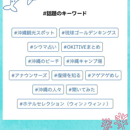
#話題のキーワード
#沖縄観光スポット
#琉球ゴールデンキングス
#シウマ占い
#OKITIVEまとめ
#沖縄のビーチ
#沖縄キャンプ場
#アナウンサーズ
#復帰を知る
#アゲアゲめし
#沖縄の人々
#聞いてみた
#ホテルセレクション（ウィン♪ウィン♪）