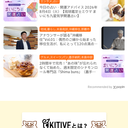
エンタメ,占い
今日の占い・開運アドバイス 2026年
8月4日（火）【琉球鑑定士ミウマ ま
いにち九星気学開運占い】
地域,暮らし,本島南部,沖縄移住,那覇市
アナウンサーが語る”沖縄移
住”Vol.01：偶然のご縁から始まった
移住生活が、私にとって120点満点に
なった理由
グルメ,スイーツ,パン,嘉手納町,本島中部
2時間半で完売！“あの味”が忘れられ
なくて始めた、週末限定のシナモンロ
ール専門店「Shima buns」（嘉手納
町）
Recommended by