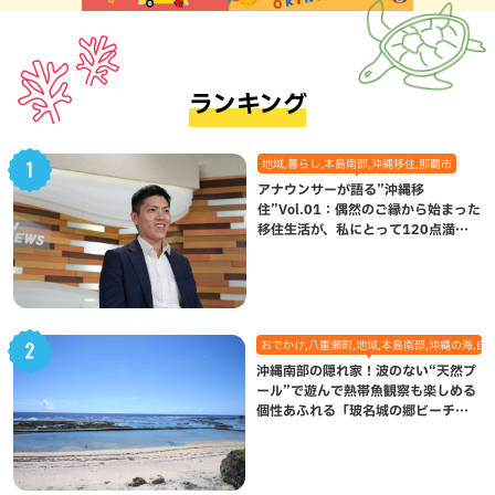
ランキング
地域,暮らし,本島南部,沖縄移住,那覇市
アナウンサーが語る”沖縄移
住”Vol.01：偶然のご縁から始まった
移住生活が、私にとって120点満点
になった理由
おでかけ,八重瀬町,地域,本島南部,沖縄の海,自
沖縄南部の隠れ家！波のない“天然プ
ール”で遊んで熱帯魚観察も楽しめる
個性あふれる「玻名城の郷ビーチ」
（八重瀬町）