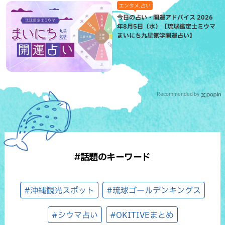
エンタメ,占い
今日の占い・開運アドバイス 2026
年8月5日（水）【琉球鑑定士ミウマ
まいにち九星気学開運占い】
Recommended by
#話題のキーワード
#沖縄観光スポット
#琉球ゴールデンキングス
#シウマ占い
#OKITIVEまとめ