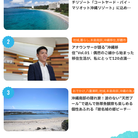
チリゾート「コートヤード・バイ・
マリオット沖縄リゾート」に込めら
れた想い
地域,暮らし,本島南部,沖縄移住,那覇市
アナウンサーが語る”沖縄移
住”Vol.01：偶然のご縁から始まった
移住生活が、私にとって120点満点
になった理由
おでかけ,八重瀬町,地域,本島南部,沖縄の海,自
沖縄南部の隠れ家！波のない“天然プ
ール”で遊んで熱帯魚観察も楽しめる
個性あふれる「玻名城の郷ビーチ」
（八重瀬町）