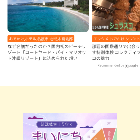
おでかけ,ホテル,名護市,地域,本島北部
エンタメ,おでかけ,タレン
なぜ名護だったのか？国内初のビーチリ
那覇の国際通りで出会う
ゾート「コートヤード・バイ・マリオッ
す特別体験 コレクティ
ト沖縄リゾート」に込められた想い
コの魅力
Recommended by