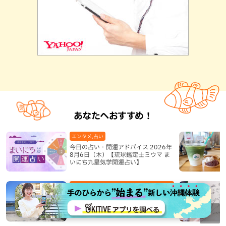
あなたへおすすめ！
エンタメ,占い
今日の占い・開運アドバイス 2026年
8月6日（木）【琉球鑑定士ミウマ ま
いにち九星気学開運占い】
おでかけ,八重瀬町,地域,本島南部,沖縄の海,自然
沖縄南部の隠れ家！波のない“天然プ
ール”で遊んで熱帯魚観察も楽しめる
個性あふれる「玻名城の郷ビーチ」
（八重瀬町）