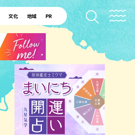
文化
地域
PR
復帰50年
本島北部
本島中部
本島南部
先島諸島
北部離島
南部離島