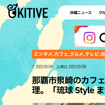
沖縄ニュース
グ
ラ
テイ
すし
沖
エンタメ,カフェ,グルメ,テレビ,
2022/01/04
2022/01/08
公開日
洋食・
那覇市泉崎のカフ
ステー
理。「琉球 Style
その他
ブッフェ