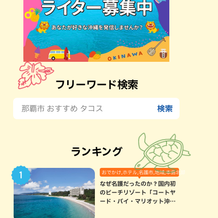
フリーワード検索
ランキング
おでかけ,ホテル,名護市,地域,本島北部
なぜ名護だったのか？国内初
のビーチリゾート「コートヤ
ード・バイ・マリオット沖縄
リゾート」に込められた想い