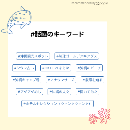
Recommended by
#話題のキーワード
#沖縄観光スポット
#琉球ゴールデンキングス
#シウマ占い
#OKITIVEまとめ
#沖縄のビーチ
#沖縄キャンプ場
#アナウンサーズ
#復帰を知る
#アゲアゲめし
#沖縄の人々
#聞いてみた
#ホテルセレクション（ウィン♪ウィン♪）