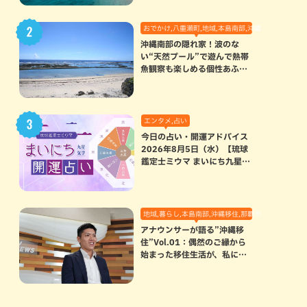
おでかけ,八重瀬町,地域,本島南部,沖縄の海,自然
沖縄南部の隠れ家！波のな
い“天然プール”で遊んで熱帯
魚観察も楽しめる個性あふれ
る「玻名城の郷ビーチ」（八
重瀬町）
エンタメ,占い
今日の占い・開運アドバイス
2026年8月5日（水）【琉球
鑑定士ミウマ まいにち九星気
学開運占い】
地域,暮らし,本島南部,沖縄移住,那覇市
アナウンサーが語る”沖縄移
住”Vol.01：偶然のご縁から
始まった移住生活が、私にと
って120点満点になった理由