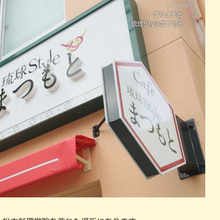
パン
カレー
バーガー
タコス・タコライス