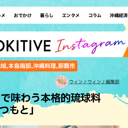
ルメ
おでかけ
暮らし
エンタメ
コラム
沖縄経済
ーメン
デート
沖縄そば
レシピ
スポーツ
ドライブ
SDGs
占い
クアウト
散歩
ファッション
カフェ
タレント・芸人
ソロ活
ローカルニュース
テレビ
・魚料理
自然
和食・日本料理
沖縄移住
イベント
子ども
沖縄旧暦行事
縄料理
歴史
アジア・エスニック
体験
地域,本島南部,沖縄料理,那覇市
中華
レジャー
イタリアン
アート
ウィン♪ウィン♪編集部
西洋料理
ショッピング
フレンチ
ホテル
ェで味わう本格的琉球料
キ・焼肉
サウナ
焼鳥・串料理
公園
 まつもと」
の肉料理
沖縄の海
居酒屋・バー
・バイキング
スイーツ