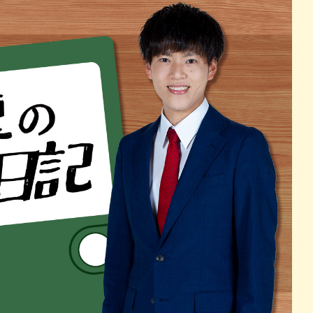
パン
カレー
バーガー
タコス・タコライス