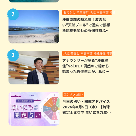
おでかけ,八重瀬町,地域,本島南部,沖縄の海,自然
沖縄南部の隠れ家！波のな
い“天然プール”で遊んで熱帯
魚観察も楽しめる個性あふれ
る「玻名城の郷ビーチ」（八
重瀬町）
地域,暮らし,本島南部,沖縄移住,那覇市
アナウンサーが語る”沖縄移
住”Vol.01：偶然のご縁から
始まった移住生活が、私にと
って120点満点になった理由
エンタメ,占い
今日の占い・開運アドバイス
2026年8月5日（水）【琉球
鑑定士ミウマ まいにち九星気
学開運占い】