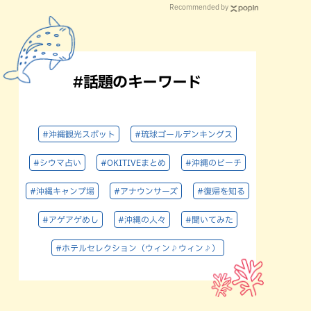
Recommended by
#話題のキーワード
#沖縄観光スポット
#琉球ゴールデンキングス
#シウマ占い
#OKITIVEまとめ
#沖縄のビーチ
#沖縄キャンプ場
#アナウンサーズ
#復帰を知る
#アゲアゲめし
#沖縄の人々
#聞いてみた
#ホテルセレクション（ウィン♪ウィン♪）