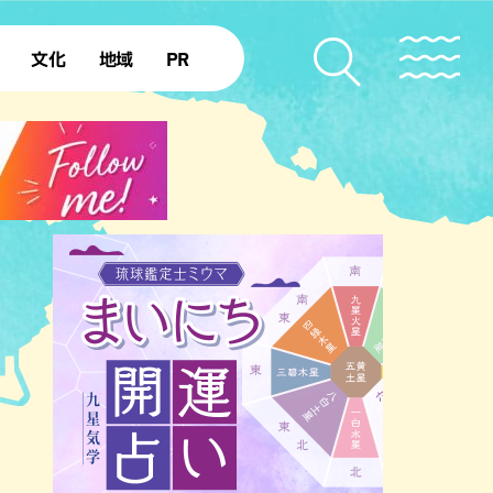
文化
地域
PR
復帰50年
本島北部
本島中部
本島南部
先島諸島
北部離島
南部離島