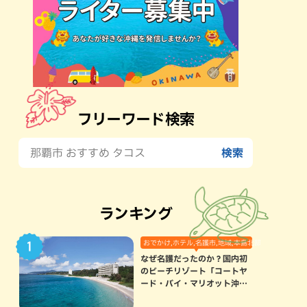
フリーワード検索
ランキング
おでかけ,ホテル,名護市,地域,本島北部
なぜ名護だったのか？国内初
のビーチリゾート「コートヤ
ード・バイ・マリオット沖縄
リゾート」に込められた想い