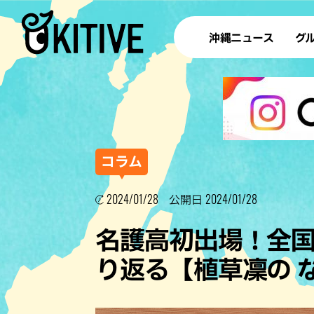
沖縄ニュース
グ
ラ
テイ
すし
沖
コラム
2024/01/28
2024/01/28
公開日
洋食・
名護高初出場！全
ステー
り返る【植草凜の 
その他
ブッフェ