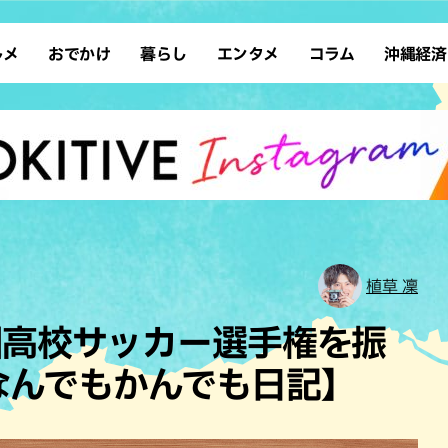
ルメ
おでかけ
暮らし
エンタメ
コラム
沖縄経済
ーメン
デート
沖縄そば
レシピ
スポーツ
ドライブ
SDGs
占い
クアウト
散歩
ファッション
カフェ
タレント・芸人
ソロ活
ローカルニュース
テレビ
・魚料理
自然
和食・日本料理
沖縄移住
イベント
子ども
沖縄旧暦行事
縄料理
歴史
アジア・エスニック
体験
中華
レジャー
イタリアン
アート
植草 凜
西洋料理
ショッピング
フレンチ
ホテル
国高校サッカー選手権を振
キ・焼肉
サウナ
焼鳥・串料理
公園
なんでもかんでも日記】
の肉料理
沖縄の海
居酒屋・バー
・バイキング
スイーツ