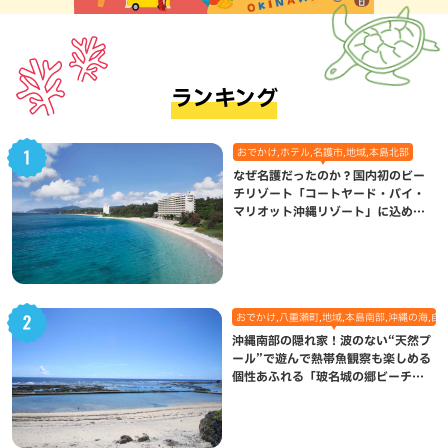
ランキング
おでかけ,ホテル,名護市,地域,本島北部
なぜ名護だったのか？国内初のビー
チリゾート「コートヤード・バイ・
マリオット沖縄リゾート」に込めら
れた想い
おでかけ,八重瀬町,地域,本島南部,沖縄の海,自
沖縄南部の隠れ家！波のない“天然プ
ール”で遊んで熱帯魚観察も楽しめる
個性あふれる「玻名城の郷ビーチ」
（八重瀬町）