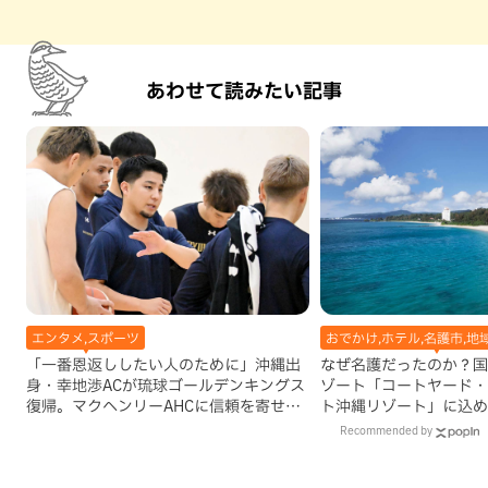
あわせて読みたい記事
エンタメ,スポーツ
おでかけ,ホテル,名護市,地
「一番恩返ししたい人のために」沖縄出
なぜ名護だったのか？国
身・幸地渉ACが琉球ゴールデンキングス
ゾート「コートヤード・
復帰。マクヘンリーAHCに信頼を寄せる
ト沖縄リゾート」に込め
理由
Recommended by