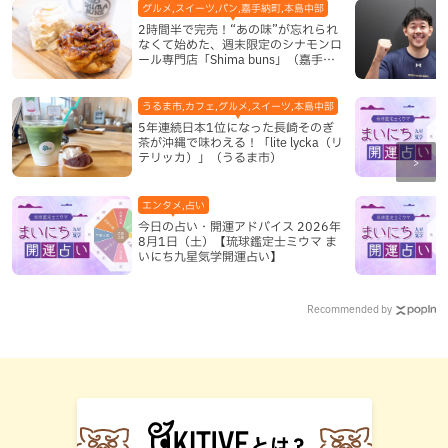
グルメ,スイーツ,パン,嘉手納町,本島中部
2時間半で完売！“あの味”が忘れられ
なくて始めた、週末限定のシナモンロ
ール専門店「Shima buns」（嘉手納
町）
うるま市,カフェ,グルメ,スイーツ,本島中部
5年連続日本1位になった長崎そのぎ
茶が沖縄で味わえる！「lite lycka（リ
テリッカ）」（うるま市）
エンタメ,占い
今日の占い・開運アドバイス 2026年
8月1日（土）【琉球鑑定士ミウマ ま
いにち九星気学開運占い】
Recommended by