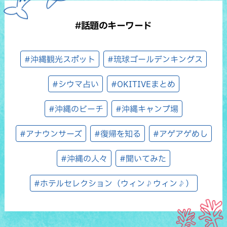
#話題のキーワード
#沖縄観光スポット
#琉球ゴールデンキングス
#シウマ占い
#OKITIVEまとめ
#沖縄のビーチ
#沖縄キャンプ場
#アナウンサーズ
#復帰を知る
#アゲアゲめし
#沖縄の人々
#聞いてみた
#ホテルセレクション（ウィン♪ウィン♪）