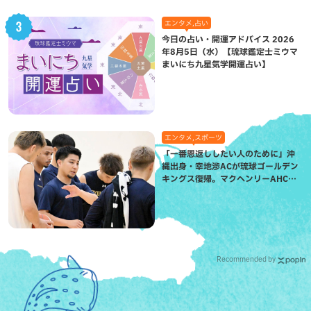
エンタメ,占い
今日の占い・開運アドバイス 2026
年8月5日（水）【琉球鑑定士ミウマ
まいにち九星気学開運占い】
エンタメ,スポーツ
「一番恩返ししたい人のために」沖
縄出身・幸地渉ACが琉球ゴールデン
キングス復帰。マクヘンリーAHCに
信頼を寄せる理由
Recommended by