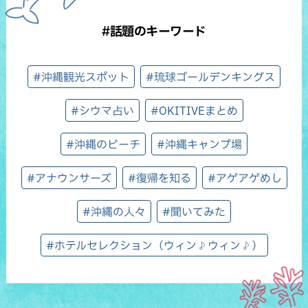
#話題のキーワード
#沖縄観光スポット
#琉球ゴールデンキングス
#シウマ占い
#OKITIVEまとめ
#沖縄のビーチ
#沖縄キャンプ場
#アナウンサーズ
#復帰を知る
#アゲアゲめし
#沖縄の人々
#聞いてみた
#ホテルセレクション（ウィン♪ウィン♪）