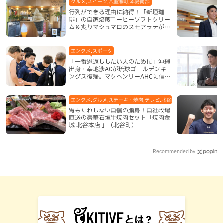
グルメ,スイーツ,八重瀬町,本島南部
行列ができる理由に納得！「新垣珈
琲」の自家焙煎コーヒーソフトクリー
ム＆炙りマシュマロのスモアラテが絶
品（八重瀬町）
エンタメ,スポーツ
「一番恩返ししたい人のために」沖縄
出身・幸地渉ACが琉球ゴールデンキ
ングス復帰。マクヘンリーAHCに信頼
を寄せる理由
エンタメ,グルメ,ステーキ・焼肉,テレビ,北谷町,地域,本島中部
胃もたれしない自慢の脂身！自社牧場
直送の豪華石垣牛焼肉セット「焼肉金
城 北谷本店 」（北谷町）
Recommended by