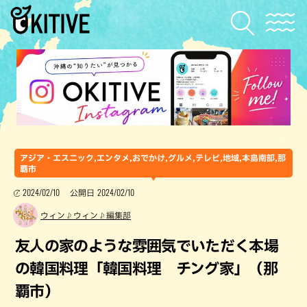
アジア・エスニック,エンタメ,おでかけ,グルメ,テレビ,地域,本島南部,那
覇市
2024/02/10
2024/02/10
公開日
ウィン♪ウィン♪編集部
友人の家のような雰囲気でいただく本場
の韓国料理「韓国料理 チング家」（那
覇市）