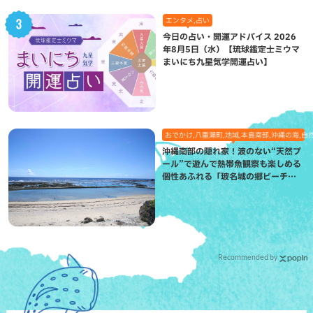
エンタメ,占い
今日の占い・開運アドバイス 2026
年8月5日（水）【琉球鑑定士ミウマ
まいにち九星気学開運占い】
おでかけ,八重瀬町,地域,本島南部,沖縄の海,自
沖縄南部の隠れ家！波のない“天然プ
ール”で遊んで熱帯魚観察も楽しめる
個性あふれる「玻名城の郷ビーチ」
（八重瀬町）
Recommended by