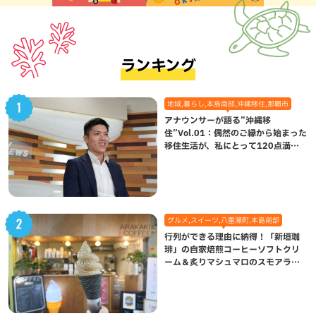
ランキング
地域,暮らし,本島南部,沖縄移住,那覇市
アナウンサーが語る”沖縄移
住”Vol.01：偶然のご縁から始まった
移住生活が、私にとって120点満点
になった理由
グルメ,スイーツ,八重瀬町,本島南部
行列ができる理由に納得！「新垣珈
琲」の自家焙煎コーヒーソフトクリ
ーム＆炙りマシュマロのスモアラテ
が絶品（八重瀬町）