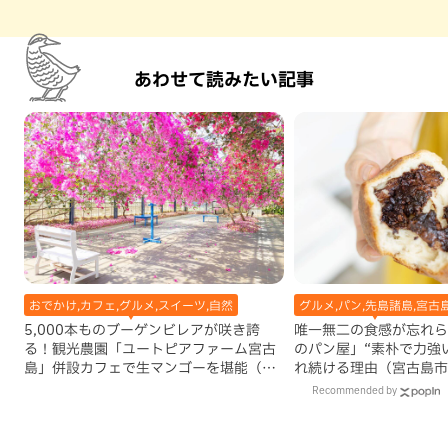
あわせて読みたい記事
おでかけ,カフェ,グルメ,スイーツ,自然
グルメ,パン,先島諸島,宮古
5,000本ものブーゲンビレアが咲き誇
唯一無二の食感が忘れら
る！観光農園「ユートピアファーム宮古
のパン屋」“素朴で力強
島」併設カフェで生マンゴーを堪能（宮
れ続ける理由（宮古島市
古島）
Recommended by