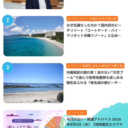
おでかけ,ホテル,名護市,地域,本島北部
なぜ名護だったのか？国内初のビー
チリゾート「コートヤード・バイ・
マリオット沖縄リゾート」に込めら
れた想い
おでかけ,八重瀬町,地域,本島南部,沖縄の海,自
沖縄南部の隠れ家！波のない“天然プ
ール”で遊んで熱帯魚観察も楽しめる
個性あふれる「玻名城の郷ビーチ」
（八重瀬町）
エンタメ,占い
今日の占い・開運アドバイス 2026
年8月5日（水）【琉球鑑定士ミウマ