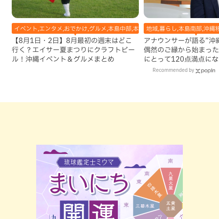
イベント,エンタメ,おでかけ,グルメ,本島中部,本島北部,本島南部
地域,暮らし,本島南部,沖縄
【8月1日・2日】8月最初の週末はどこ
アナウンサーが語る”沖縄移
行く？エイサー夏まつりにクラフトビー
偶然のご縁から始まった
ル！沖縄イベント＆グルメまとめ
にとって120点満点に
Recommended by