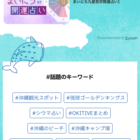
まいにち九星気学開運占い】
Recommended by
#話題のキーワード
#沖縄観光スポット
#琉球ゴールデンキングス
#シウマ占い
#OKITIVEまとめ
#沖縄のビーチ
#沖縄キャンプ場