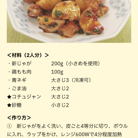
＜材料（2人分）＞
・新じゃが 200g（小さめを使用）
・鶏もも肉 100g
・青ネギ 大さじ3（冷凍可）
・ごま油 大さじ2
★コチュジャン 大さじ2
★砂糖 小さじ2
＜作り方＞
① 新じゃがをよく洗い、皮ごと4等分に切り、ボウル
に入れ、ラップをかけ、レンジ600Wで4分程度加熱