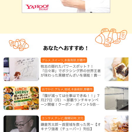
あなたへおすすめ！
グルメ,スイーツ,本島南部,那覇市
牧志の隠れたパワースポット？！
「日々草」でボクシング界の世界王者
が味わった黒糖ぜんざいを堪能！貴重
なサインと手作りケーキも要チェック
（那覇市）
おでかけ,グルメ,地域,本島南部,那覇市
「腹が減っては仕事はできぬ！！」7
月27日（月）〜那覇ランチキャンペ
ーン開催！クーポン・ポイント5倍・
限定グッズが当たる12日間
エンタメ,テレビ,復帰50年,文化
鎌倉芳太郎～首里城を救った男～【オ
キナワ強者（チューバー）列伝】