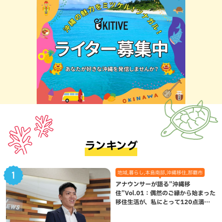
ランキング
地域,暮らし,本島南部,沖縄移住,那覇市
アナウンサーが語る”沖縄移
住”Vol.01：偶然のご縁から始まった
移住生活が、私にとって120点満点
になった理由