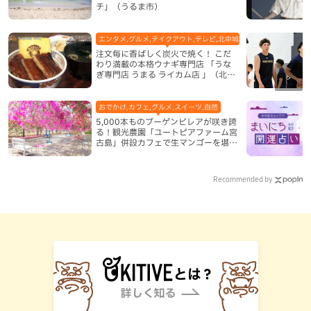
チ」（うるま市）
エンタメ,グルメ,テイクアウト,テレビ,北中城村,和食・日本料理,地
注文毎に香ばしく炭火で焼く！ こだ
わり満載の本格ウナギ専門店 「うな
ぎ専門店 うまる ライカム店 」（北中
城村）
おでかけ,カフェ,グルメ,スイーツ,自然
5,000本ものブーゲンビレアが咲き誇
る！観光農園「ユートピアファーム宮
古島」併設カフェで生マンゴーを堪能
（宮古島）
Recommended by