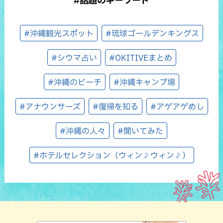
#沖縄観光スポット
#琉球ゴールデンキングス
#シウマ占い
#OKITIVEまとめ
#沖縄のビーチ
#沖縄キャンプ場
#アナウンサーズ
#復帰を知る
#アゲアゲめし
#沖縄の人々
#聞いてみた
#ホテルセレクション（ウィン♪ウィン♪）