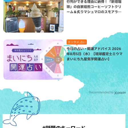
行列ができる理由に納得！「新垣珈
琲」の自家焙煎コーヒーソフトクリ
ーム＆炙りマシュマロのスモアラテ
が絶品（八重瀬町）
エンタメ,占い
今日の占い・開運アドバイス 2026
年8月5日（水）【琉球鑑定士ミウマ
まいにち九星気学開運占い】
Recommended by
#話題のキーワード