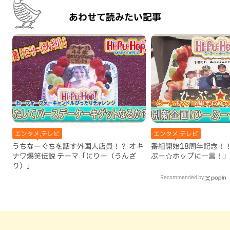
あわせて読みたい記事
エンタメ,テレビ
エンタメ,テレビ
うちなーぐちを話す外国人店員！？ オキ
番組開始18周年記念！
ナワ爆笑伝説 テーマ「にりー（うんざ
ぷー☆ホップに一言！」
り）」
Recommended by