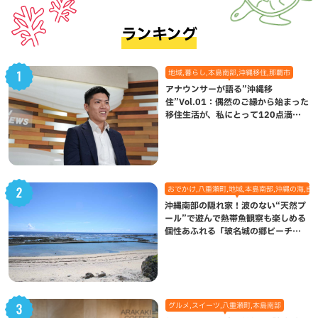
ランキング
地域,暮らし,本島南部,沖縄移住,那覇市
アナウンサーが語る”沖縄移
住”Vol.01：偶然のご縁から始まった
移住生活が、私にとって120点満点
になった理由
おでかけ,八重瀬町,地域,本島南部,沖縄の海,自
沖縄南部の隠れ家！波のない“天然プ
ール”で遊んで熱帯魚観察も楽しめる
個性あふれる「玻名城の郷ビーチ」
（八重瀬町）
グルメ,スイーツ,八重瀬町,本島南部