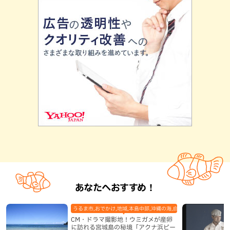
あなたへおすすめ！
うるま市,おでかけ,地域,本島中部,沖縄の海,自然
CM・ドラマ撮影地！ウミガメが産卵
に訪れる宮城島の秘境「アクナ浜ビー