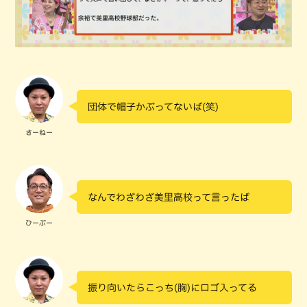
団体で帽子かぶってないば(笑)
さーねー
なんでわざわざ美里高校って言ったば
ひーぷー
振り向いたらこっち(胸)にロゴ入ってる