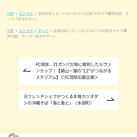
TOP
エンタメ
全部出ました！ハルイロメイロ(笑)オキナワ爆笑伝説 テ
ーマ「まさかやー」
TOP
エンタメ
テレビ
全部出ました！ハルイロメイロ(笑)オキナワ爆
笑伝説 テーマ「まさかやー」
FC琉球、J1ガンバ大阪に勝利したルヴァ
ンカップ！【崎山一葉の”12”がつながる
スタジアム】＜FC琉球応援企画＞
元フレンチシェフがつくる本格カツオダ
シの沖縄そば「海と麦と」（本部町）