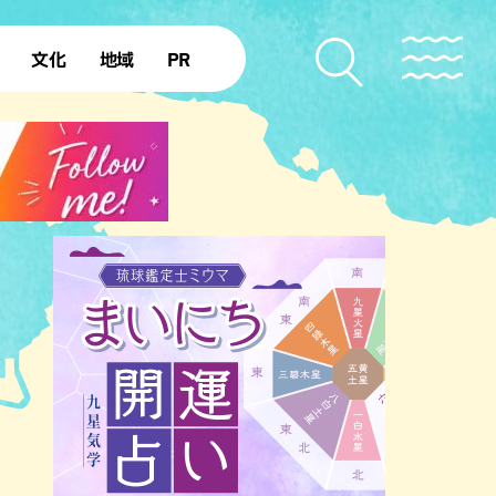
文化
地域
PR
復帰50年
本島北部
本島中部
本島南部
先島諸島
北部離島
南部離島