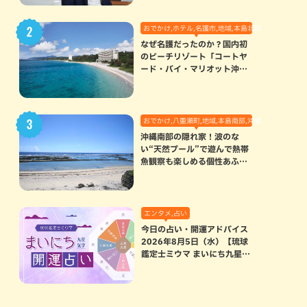
おでかけ,ホテル,名護市,地域,本島北部
なぜ名護だったのか？国内初
のビーチリゾート「コートヤ
ード・バイ・マリオット沖縄
リゾート」に込められた想い
おでかけ,八重瀬町,地域,本島南部,沖縄の海,自然
沖縄南部の隠れ家！波のな
い“天然プール”で遊んで熱帯
魚観察も楽しめる個性あふれ
る「玻名城の郷ビーチ」（八
重瀬町）
エンタメ,占い
今日の占い・開運アドバイス
2026年8月5日（水）【琉球
鑑定士ミウマ まいにち九星気
学開運占い】