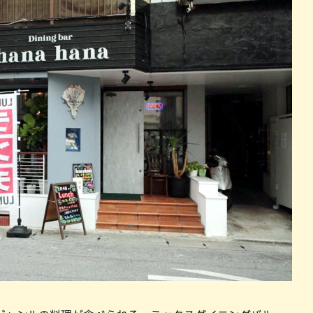
パン
カレー
バーガー
タコス・タコライス