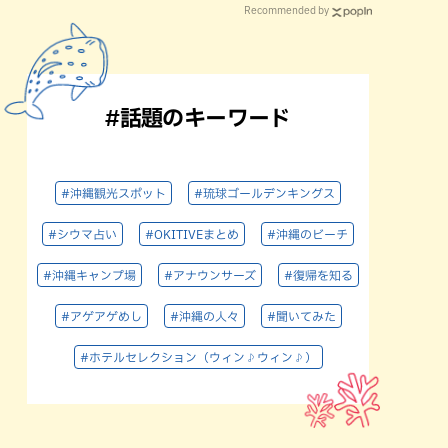
Recommended by
#話題のキーワード
#沖縄観光スポット
#琉球ゴールデンキングス
#シウマ占い
#OKITIVEまとめ
#沖縄のビーチ
#沖縄キャンプ場
#アナウンサーズ
#復帰を知る
#アゲアゲめし
#沖縄の人々
#聞いてみた
#ホテルセレクション（ウィン♪ウィン♪）