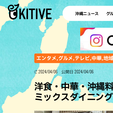
沖縄ニュース
グ
ラ
テイ
すし
沖
エンタメ,グルメ,テレビ,中華,地
2024/04/06
2024/04/06
公開日
洋食・
洋食・中華・沖縄
ステー
ミックスダイニング「
その他
ブッフェ