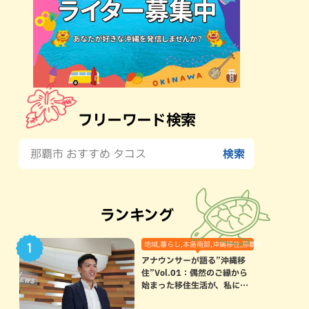
フリーワード検索
ランキング
地域,暮らし,本島南部,沖縄移住,那覇市
アナウンサーが語る”沖縄移
住”Vol.01：偶然のご縁から
始まった移住生活が、私にと
って120点満点になった理由