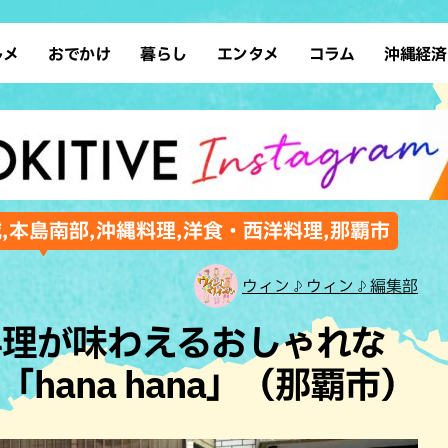
ルメ
おでかけ
暮らし
エンタメ
コラム
沖縄経済
ーメン
デート
沖縄そば
レシピ
スポーツ
ドライブ
SDGs
占い
クアウト
散歩
ファッション
カフェ
タレント・芸人
ソロ活
ローカルニュース
テレビ
・魚料理
自然
和食・日本料理
沖縄移住
イベント
子ども
沖縄旧暦行事
縄料理
歴史
アジア・エスニック
体験
域,本島南部,沖縄料理,洋食・西洋料理,那覇市
中華
レジャー
イタリアン
アート
ウィン♪ウィン♪編集部
西洋料理
ショッピング
フレンチ
ホテル
料理が味わえるおしゃれな
キ・焼肉
サウナ
焼鳥・串料理
公園
hana hana」（那覇市）
の肉料理
沖縄の海
居酒屋・バー
・バイキング
スイーツ