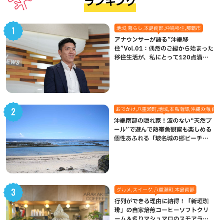
ランキング
地域,暮らし,本島南部,沖縄移住,那覇市
アナウンサーが語る”沖縄移
住”Vol.01：偶然のご縁から始まった
移住生活が、私にとって120点満点
になった理由
おでかけ,八重瀬町,地域,本島南部,沖縄の海,自
沖縄南部の隠れ家！波のない“天然プ
ール”で遊んで熱帯魚観察も楽しめる
個性あふれる「玻名城の郷ビーチ」
（八重瀬町）
グルメ,スイーツ,八重瀬町,本島南部
行列ができる理由に納得！「新垣珈
琲」の自家焙煎コーヒーソフトクリ
ーム＆炙りマシュマロのスモアラテ