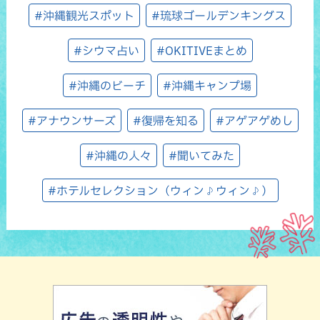
#沖縄観光スポット
#琉球ゴールデンキングス
#シウマ占い
#OKITIVEまとめ
#沖縄のビーチ
#沖縄キャンプ場
#アナウンサーズ
#復帰を知る
#アゲアゲめし
#沖縄の人々
#聞いてみた
#ホテルセレクション（ウィン♪ウィン♪）