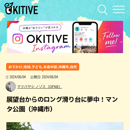
おでかけ,地域,子ども,本島中部,沖縄市,自然
2024/06/04
2024/06/04
公開日
マツバヤシ ノゾミ（OFNE）
展望台からのロング滑り台に夢中！マン
タ公園（沖縄市）