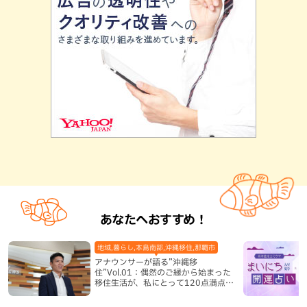
あなたへおすすめ！
地域,暮らし,本島南部,沖縄移住,那覇市
アナウンサーが語る”沖縄移
住”Vol.01：偶然のご縁から始まった
移住生活が、私にとって120点満点に
なった理由