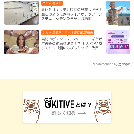
コラム,暮らし
夏休みはキッチン収納の見直しどき！
魔法のように家事タイパがアップ！シ
ステムキッチンひきだし収納術
グルメ,居酒屋・バー,本島南部,那覇市
素材のポテンシャル250％！ごぼうが
主役級の絶品料理に！？”せんべろ”あ
りでハシゴ酒にもぴったり「二代目ふ
み坊亭」（那覇市）
Recommended by