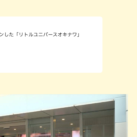
パン
カレー
バーガー
タコス・タコライス
プンした「リトルユニバースオキナワ」