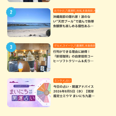
おでかけ,八重瀬町,地域,本島南部,沖縄の海,自然
沖縄南部の隠れ家！波のな
い“天然プール”で遊んで熱帯
魚観察も楽しめる個性あふれ
る「玻名城の郷ビーチ」（八
重瀬町）
グルメ,スイーツ,八重瀬町,本島南部
行列ができる理由に納得！
「新垣珈琲」の自家焙煎コー
ヒーソフトクリーム＆炙りマ
シュマロのスモアラテが絶品
（八重瀬町）
エンタメ,占い
今日の占い・開運アドバイス
2026年8月5日（水）【琉球
鑑定士ミウマ まいにち九星気
学開運占い】