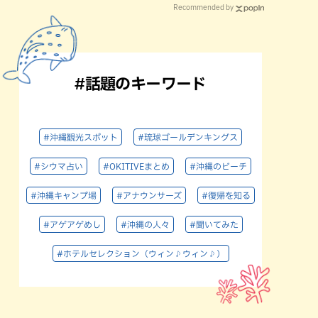
Recommended by
#話題のキーワード
#沖縄観光スポット
#琉球ゴールデンキングス
#シウマ占い
#OKITIVEまとめ
#沖縄のビーチ
#沖縄キャンプ場
#アナウンサーズ
#復帰を知る
#アゲアゲめし
#沖縄の人々
#聞いてみた
#ホテルセレクション（ウィン♪ウィン♪）