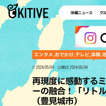
沖縄ニュース
グ
ラ
テイ
すし
沖
エンタメ,おでかけ,テレビ,体験,
2024/05/04
2024/05/04
公開日
洋食・
再現度に感動する
ステー
ーの融合！「リト
その他
（豊見城市）
ブッフェ