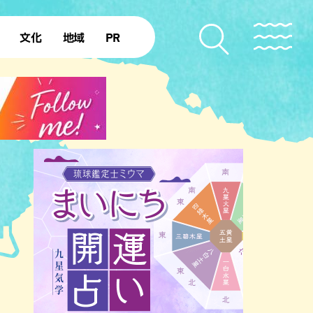
文化
地域
PR
復帰50年
本島北部
本島中部
本島南部
先島諸島
北部離島
南部離島