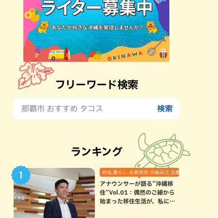
フリーワード検索
ランキング
地域,暮らし,本島南部,沖縄移住,那覇市
アナウンサーが語る”沖縄移
住”Vol.01：偶然のご縁から
始まった移住生活が、私にと
って120点満点になった理由