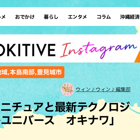
ルメ
おでかけ
暮らし
エンタメ
コラム
沖縄経済
ーメン
デート
沖縄そば
レシピ
スポーツ
ドライブ
SDGs
占い
クアウト
散歩
ファッション
カフェ
タレント・芸人
ソロ活
ローカルニュース
テレビ
・魚料理
自然
和食・日本料理
沖縄移住
イベント
子ども
沖縄旧暦行事
縄料理
歴史
アジア・エスニック
体験
地域,本島南部,豊見城市
中華
レジャー
イタリアン
アート
ウィン♪ウィン♪編集部
西洋料理
ショッピング
フレンチ
ホテル
ミニチュアと最新テクノロジ
キ・焼肉
サウナ
焼鳥・串料理
公園
ルユニバース オキナワ」
の肉料理
沖縄の海
居酒屋・バー
・バイキング
スイーツ