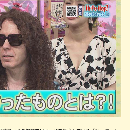
パン
カレー
バーガー
タコス・タコライス