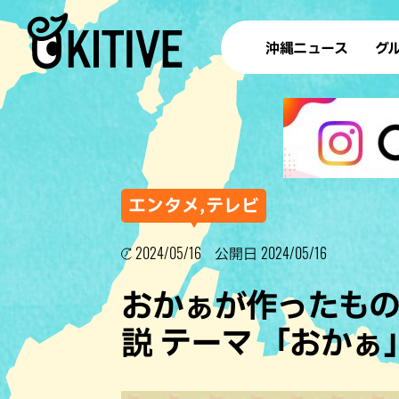
沖縄ニュース
グ
ラ
テイ
すし
沖
エンタメ,テレビ
2024/05/16
2024/05/16
公開日
洋食・
おかぁが作ったもの
ステー
説 テーマ 「おかぁ
その他
ブッフェ