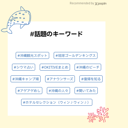
Recommended by
#話題のキーワード
#沖縄観光スポット
#琉球ゴールデンキングス
#シウマ占い
#OKITIVEまとめ
#沖縄のビーチ
#沖縄キャンプ場
#アナウンサーズ
#復帰を知る
#アゲアゲめし
#沖縄の人々
#聞いてみた
#ホテルセレクション（ウィン♪ウィン♪）