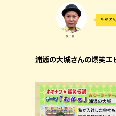
ただの
さーねー
浦添の大城さんの爆笑エ