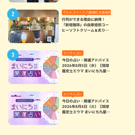
グルメ,スイーツ,八重瀬町,本島南部
行列ができる理由に納得！
「新垣珈琲」の自家焙煎コー
ヒーソフトクリーム＆炙りマ
シュマロのスモアラテが絶品
（八重瀬町）
エンタメ,占い
今日の占い・開運アドバイス
2026年8月5日（水）【琉球
鑑定士ミウマ まいにち九星気
学開運占い】
エンタメ,占い
今日の占い・開運アドバイス
2026年8月4日（火）【琉球
鑑定士ミウマ まいにち九星気
学開運占い】