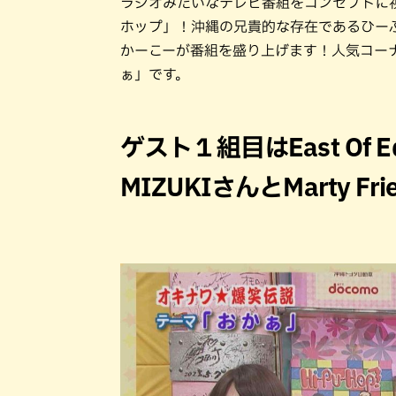
ラジオみたいなテレビ番組をコンセプトに
ホップ」！沖縄の兄貴的な存在であるひー
かーこーが番組を盛り上げます！人気コーナ
ぁ」です。
ゲスト１組目はEast Of
MIZUKIさんとMarty F