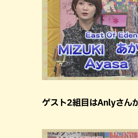
ゲスト2組目はAnlyさん