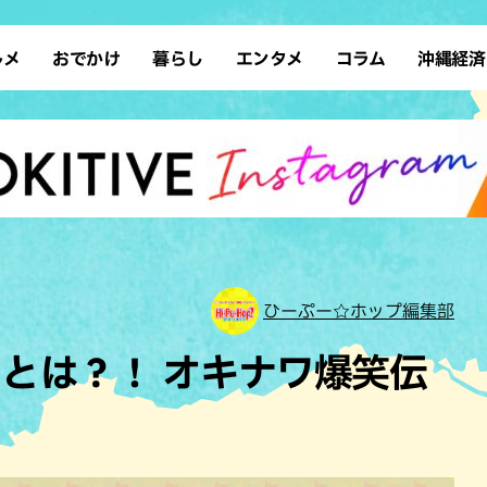
ルメ
おでかけ
暮らし
エンタメ
コラム
沖縄経済
ーメン
デート
沖縄そば
レシピ
スポーツ
ドライブ
SDGs
占い
クアウト
散歩
ファッション
カフェ
タレント・芸人
ソロ活
ローカルニュース
テレビ
・魚料理
自然
和食・日本料理
沖縄移住
イベント
子ども
沖縄旧暦行事
縄料理
歴史
アジア・エスニック
体験
中華
レジャー
イタリアン
アート
ひーぷー☆ホップ編集部
西洋料理
ショッピング
フレンチ
ホテル
とは？！ オキナワ爆笑伝
キ・焼肉
サウナ
焼鳥・串料理
公園
」
の肉料理
沖縄の海
居酒屋・バー
・バイキング
スイーツ