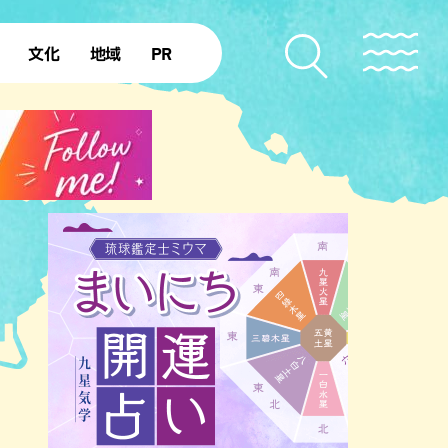
文化
地域
PR
復帰50年
本島北部
本島中部
本島南部
先島諸島
北部離島
南部離島