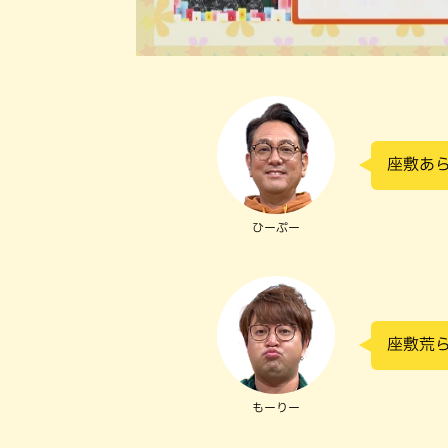
座敷あ
ひーぷー
座敷荒
もーりー