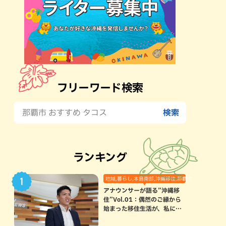
フリーワード検索
ランキング
地域,暮らし,本島南部,沖縄移住,那覇市
アナウンサーが語る”沖縄移
住”Vol.01：偶然のご縁から
始まった移住生活が、私にと
って120点満点になった理由