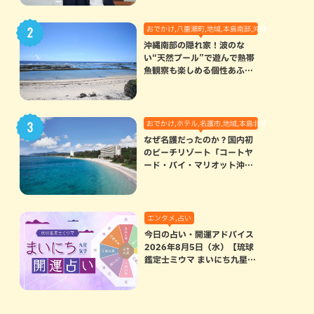
おでかけ,八重瀬町,地域,本島南部,沖縄の海,自然
沖縄南部の隠れ家！波のな
い“天然プール”で遊んで熱帯
魚観察も楽しめる個性あふれ
る「玻名城の郷ビーチ」（八
重瀬町）
おでかけ,ホテル,名護市,地域,本島北部
なぜ名護だったのか？国内初
のビーチリゾート「コートヤ
ード・バイ・マリオット沖縄
リゾート」に込められた想い
エンタメ,占い
今日の占い・開運アドバイス
2026年8月5日（水）【琉球
鑑定士ミウマ まいにち九星気
学開運占い】