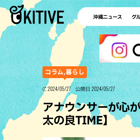
沖縄ニュース
グ
ラ
テイ
すし
沖
コラム,暮らし
2024/05/27
2024/05/27
公開日
洋食・
アナウンサーが心
ステー
太の良TIME】
その他
ブッフェ