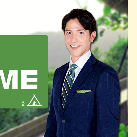
パン
カレー
バーガー
タコス・タコライス