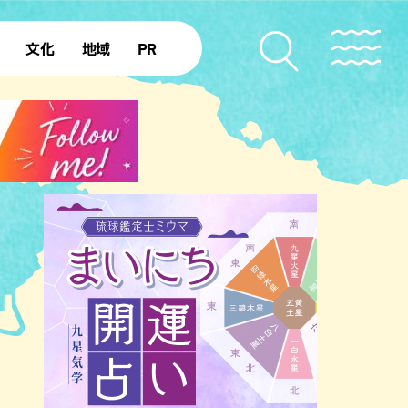
文化
地域
PR
復帰50年
本島北部
本島中部
本島南部
先島諸島
北部離島
南部離島