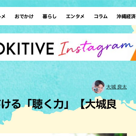
ルメ
おでかけ
暮らし
エンタメ
コラム
沖縄経済
ーメン
デート
沖縄そば
レシピ
スポーツ
ドライブ
SDGs
占い
クアウト
散歩
ファッション
カフェ
タレント・芸人
ソロ活
ローカルニュース
テレビ
・魚料理
自然
和食・日本料理
沖縄移住
イベント
子ども
沖縄旧暦行事
縄料理
歴史
アジア・エスニック
体験
中華
レジャー
イタリアン
アート
大城 良太
西洋料理
ショッピング
フレンチ
ホテル
がける「聴く力」【大城良
キ・焼肉
サウナ
焼鳥・串料理
公園
の肉料理
沖縄の海
居酒屋・バー
・バイキング
スイーツ