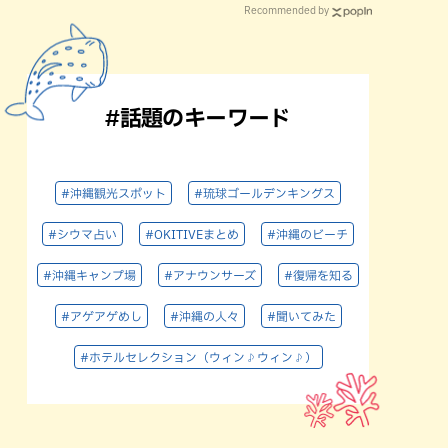
Recommended by
#話題のキーワード
#沖縄観光スポット
#琉球ゴールデンキングス
#シウマ占い
#OKITIVEまとめ
#沖縄のビーチ
#沖縄キャンプ場
#アナウンサーズ
#復帰を知る
#アゲアゲめし
#沖縄の人々
#聞いてみた
#ホテルセレクション（ウィン♪ウィン♪）