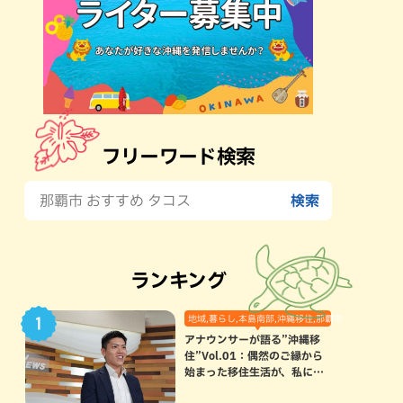
フリーワード検索
ランキング
地域,暮らし,本島南部,沖縄移住,那覇市
アナウンサーが語る”沖縄移
住”Vol.01：偶然のご縁から
始まった移住生活が、私にと
って120点満点になった理由