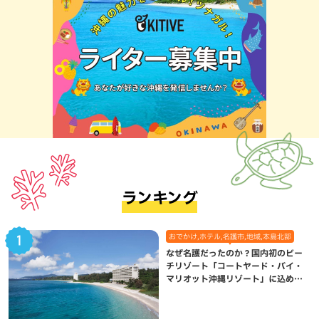
ランキング
おでかけ,ホテル,名護市,地域,本島北部
なぜ名護だったのか？国内初のビー
チリゾート「コートヤード・バイ・
マリオット沖縄リゾート」に込めら
れた想い