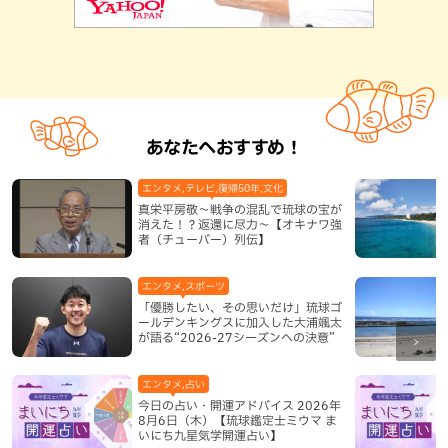
あなたへおすすめ！
エンタメ,テレビ,復帰50年,文化
真栄平房敬～戦争の混乱で琉球の宝が
消えた！？返還に尽力～【オキナワ強
者（チューバー）列伝】
エンタメ,スポーツ
「優勝したい、その思いだけ」琉球ゴ
ールデンキングスに加入した大浦颯太
が語る“2026-27シーズンへの決意”
エンタメ,占い
今日の占い・開運アドバイス 2026年
8月6日（木）【琉球鑑定士ミウマ ま
いにち九星気学開運占い】