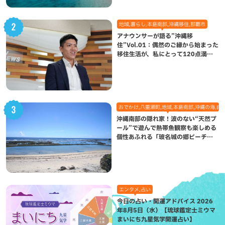
地域,暮らし,本島南部,沖縄移住,那覇市
アナウンサーが語る”沖縄移
住”Vol.01：偶然のご縁から始まった
移住生活が、私にとって120点満点
になった理由
おでかけ,八重瀬町,地域,本島南部,沖縄の海,自
沖縄南部の隠れ家！波のない“天然プ
ール”で遊んで熱帯魚観察も楽しめる
個性あふれる「玻名城の郷ビーチ」
（八重瀬町）
エンタメ,占い
今日の占い・開運アドバイス 2026
年8月5日（水）【琉球鑑定士ミウマ
まいにち九星気学開運占い】