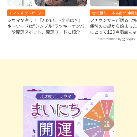
エンタメ,テレビ,占い
地域,暮らし,本島南部,沖縄
シウマが占う！『2026年下半期は？』
アナウンサーが語る”沖縄移
キーワードは”シンプル”ラッキーナンバ
偶然のご縁から始まった
ーや開運スポット、開運フードも紹介
にとって120点満点に
Recommended by