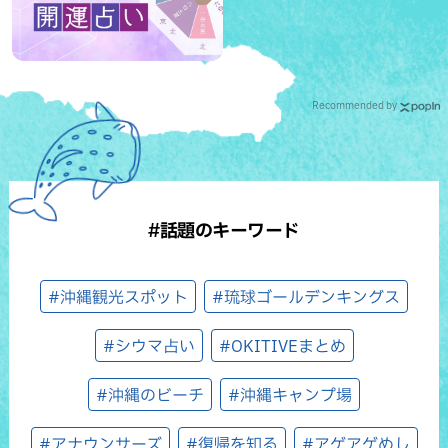
Recommended by
#話題のキーワード
#沖縄観光スポット
#琉球ゴールデンキングス
#シウマ占い
#OKITIVEまとめ
#沖縄のビーチ
#沖縄キャンプ場
#アナウンサーズ
#復帰を知る
#アゲアゲめし