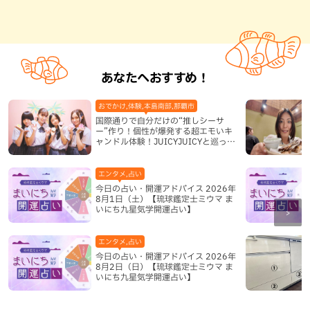
あなたへおすすめ！
おでかけ,体験,本島南部,那覇市
国際通りで自分だけの“推しシーサ
ー”作り！個性が爆発する超エモいキ
ャンドル体験！JUICYJUICYと巡って
沖縄新定番を探す
エンタメ,占い
今日の占い・開運アドバイス 2026年
8月1日（土）【琉球鑑定士ミウマ ま
いにち九星気学開運占い】
エンタメ,占い
今日の占い・開運アドバイス 2026年
8月2日（日）【琉球鑑定士ミウマ ま
いにち九星気学開運占い】