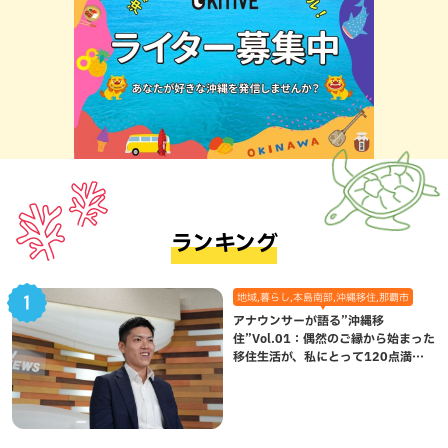
ランキング
地域,暮らし,本島南部,沖縄移住,那覇市
アナウンサーが語る”沖縄移
住”Vol.01：偶然のご縁から始まった
移住生活が、私にとって120点満点
になった理由