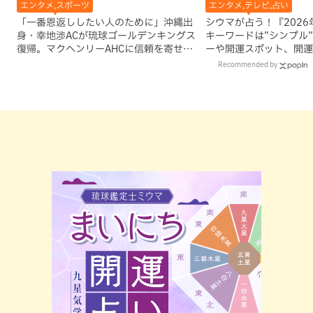
エンタメ,スポーツ
エンタメ,テレビ,占い
「一番恩返ししたい人のために」沖縄出
シウマが占う！『202
身・幸地渉ACが琉球ゴールデンキングス
キーワードは”シンプル
復帰。マクヘンリーAHCに信頼を寄せる
ーや開運スポット、開運
理由
Recommended by