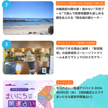
おでかけ,八重瀬町,地域,本島南部,沖縄の海,自
沖縄南部の隠れ家！波のない“天然プ
ール”で遊んで熱帯魚観察も楽しめる
個性あふれる「玻名城の郷ビーチ」
（八重瀬町）
グルメ,スイーツ,八重瀬町,本島南部
行列ができる理由に納得！「新垣珈
琲」の自家焙煎コーヒーソフトクリ
ーム＆炙りマシュマロのスモアラテ
が絶品（八重瀬町）
エンタメ,占い
今日の占い・開運アドバイス 2026
年8月5日（水）【琉球鑑定士ミウマ
まいにち九星気学開運占い】