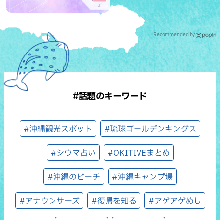
Recommended by
#話題のキーワード
#沖縄観光スポット
#琉球ゴールデンキングス
#シウマ占い
#OKITIVEまとめ
#沖縄のビーチ
#沖縄キャンプ場
#アナウンサーズ
#復帰を知る
#アゲアゲめし