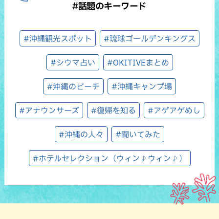
#話題のキーワード
#沖縄観光スポット
#琉球ゴールデンキングス
#シウマ占い
#OKITIVEまとめ
#沖縄のビーチ
#沖縄キャンプ場
#アナウンサーズ
#復帰を知る
#アゲアゲめし
#沖縄の人々
#聞いてみた
#ホテルセレクション（ウィン♪ウィン♪）