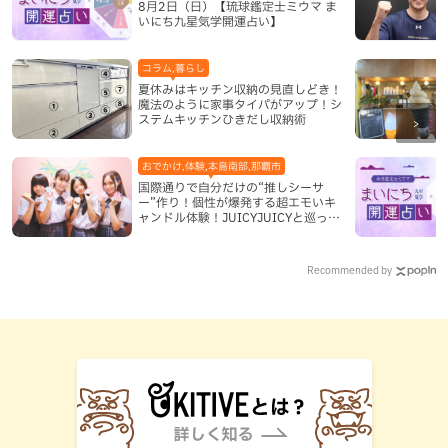
8月2日（日）【琉球鑑定士ミウマ ま
いにち九星気学開運占い】
コラム,暮らし
夏休みはキッチン収納の見直しどき！
魔法のように家事タイパがアップ！シ
ステムキッチンひきだし収納術
おでかけ,体験,本島南部,那覇市
国際通りで自分だけの“推しシーサ
ー”作り！個性が爆発する超エモいキ
ャンドル体験！JUICYJUICYと巡って
沖縄新定番を探す
Recommended by