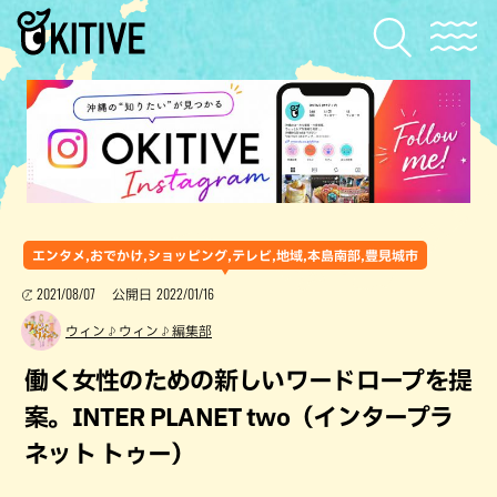
エンタメ,おでかけ,ショッピング,テレビ,地域,本島南部,豊見城市
2021/08/07
2022/01/16
公開日
ウィン♪ウィン♪編集部
働く女性のための新しいワードロープを提
案。INTER PLANET two（インタープラ
ネット トゥー）