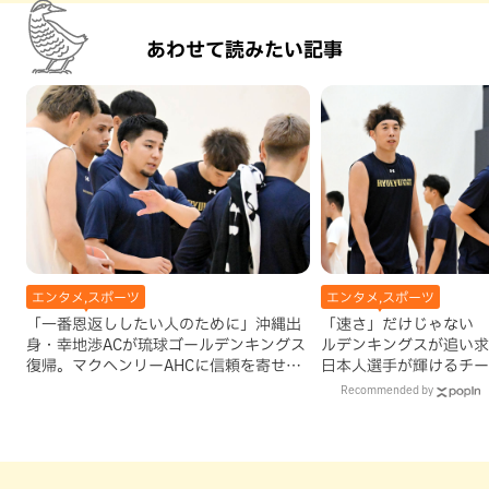
あわせて読みたい記事
エンタメ,スポーツ
エンタメ,スポーツ
「一番恩返ししたい人のために」沖縄出
「速さ」だけじゃない 
身・幸地渉ACが琉球ゴールデンキングス
ルデンキングスが追い求
復帰。マクヘンリーAHCに信頼を寄せる
日本人選手が輝けるチー
理由
Recommended by