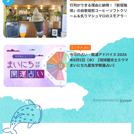
行列ができる理由に納得！「新垣珈
琲」の自家焙煎コーヒーソフトクリ
ーム＆炙りマシュマロのスモアラテ
が絶品（八重瀬町）
エンタメ,占い
今日の占い・開運アドバイス 2026
年8月5日（水）【琉球鑑定士ミウマ
まいにち九星気学開運占い】
Recommended by