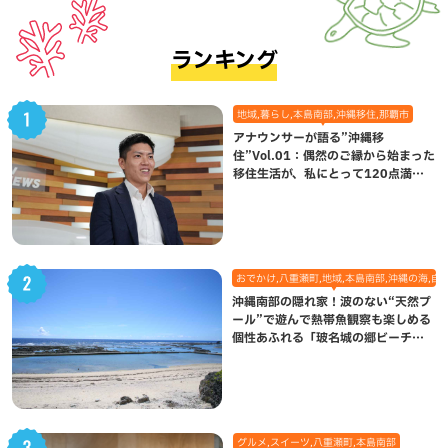
ランキング
地域,暮らし,本島南部,沖縄移住,那覇市
アナウンサーが語る”沖縄移
住”Vol.01：偶然のご縁から始まった
移住生活が、私にとって120点満点
になった理由
おでかけ,八重瀬町,地域,本島南部,沖縄の海,自
沖縄南部の隠れ家！波のない“天然プ
ール”で遊んで熱帯魚観察も楽しめる
個性あふれる「玻名城の郷ビーチ」
（八重瀬町）
グルメ,スイーツ,八重瀬町,本島南部