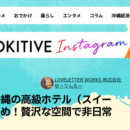
ルメ
おでかけ
暮らし
エンタメ
コラム
沖縄経済
ーメン
デート
沖縄そば
レシピ
スポーツ
ドライブ
SDGs
占い
クアウト
散歩
ファッション
カフェ
タレント・芸人
ソロ活
ローカルニュース
テレビ
・魚料理
自然
和食・日本料理
沖縄移住
イベント
子ども
沖縄旧暦行事
縄料理
歴史
アジア・エスニック
体験
中華
レジャー
イタリアン
アート
LOVELETTER WORKS 株式会社
ゆーりんちー
西洋料理
ショッピング
フレンチ
ホテル
沖縄の高級ホテル（スイー
キ・焼肉
サウナ
焼鳥・串料理
公園
とめ！贅沢な空間で非日常
の肉料理
沖縄の海
居酒屋・バー
う
・バイキング
スイーツ