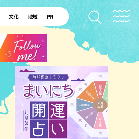
文化
地域
PR
復帰50年
本島北部
本島中部
本島南部
先島諸島
北部離島
南部離島