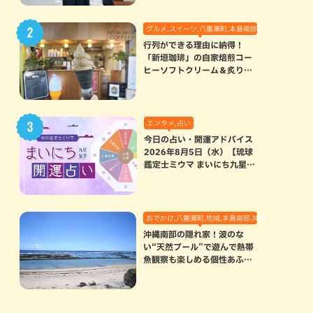
グルメ,スイーツ,八重瀬町,本島南部
行列ができる理由に納得！
「新垣珈琲」の自家焙煎コー
ヒーソフトクリーム＆炙りマ
シュマロのスモアラテが絶品
（八重瀬町）
エンタメ,占い
今日の占い・開運アドバイス
2026年8月5日（水）【琉球
鑑定士ミウマ まいにち九星気
学開運占い】
おでかけ,八重瀬町,地域,本島南部,沖縄の海,自然
沖縄南部の隠れ家！波のな
い“天然プール”で遊んで熱帯
魚観察も楽しめる個性あふれ
る「玻名城の郷ビーチ」（八
重瀬町）