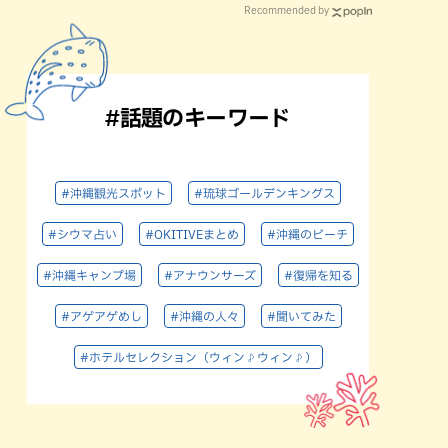
Recommended by
#話題のキーワード
#沖縄観光スポット
#琉球ゴールデンキングス
#シウマ占い
#OKITIVEまとめ
#沖縄のビーチ
#沖縄キャンプ場
#アナウンサーズ
#復帰を知る
#アゲアゲめし
#沖縄の人々
#聞いてみた
#ホテルセレクション（ウィン♪ウィン♪）