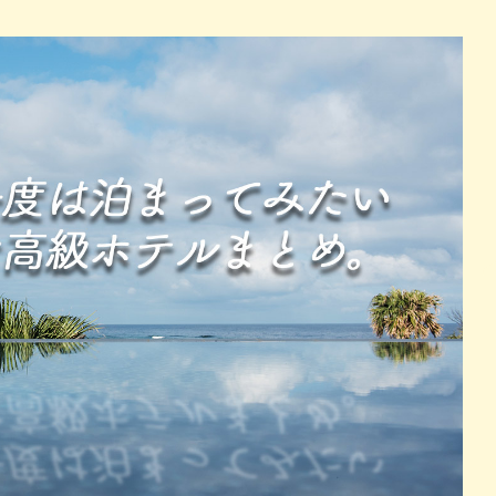
パン
カレー
バーガー
タコス・タコライス