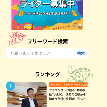
フリーワード検索
ランキング
地域,暮らし,本島南部,沖縄移住,那覇市
アナウンサーが語る”沖縄移
住”Vol.01：偶然のご縁から
始まった移住生活が、私にと
って120点満点になった理由