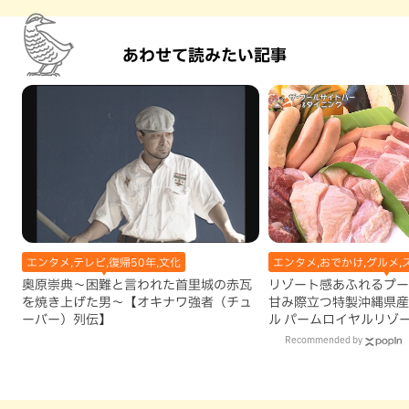
あわせて読みたい記事
エンタメ,テレビ,復帰50年,文化
エンタメ,おでかけ,グルメ,
奥原崇典～困難と言われた首里城の赤瓦
リゾート感あふれるプー
を焼き上げた男～【オキナワ強者（チュ
甘み際立つ特製沖縄県産
ーバー）列伝】
ル パームロイヤルリゾ
（那覇市）
Recommended by