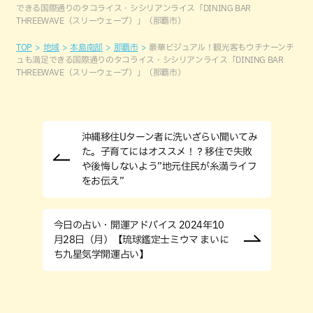
できる国際通りのタコライス・シシリアンライス「DINING BAR
THREEWAVE（スリーウェーブ）」（那覇市）
TOP
地域
本島南部
那覇市
豪華ビジュアル！観光客もウチナーンチ
ュも満足できる国際通りのタコライス・シシリアンライス「DINING BAR
THREEWAVE（スリーウェーブ）」（那覇市）
沖縄移住Uターン者に洗いざらい聞いてみ
た。子育てにはオススメ！？移住で失敗
や後悔しないよう”地元住民が糸満ライフ
をお伝え”
今日の占い・開運アドバイス 2024年10
月28日（月）【琉球鑑定士ミウマ まいに
ち九星気学開運占い】