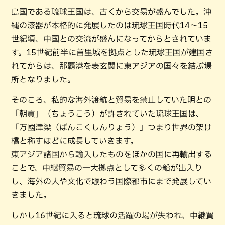
島国である琉球王国は、古くから交易が盛んでした。沖
縄の漆器が本格的に発展したのは琉球王国時代14〜15
世紀頃、中国との交流が盛んになってからとされていま
す。15世紀前半に首里城を拠点とした琉球王国が建国さ
れてからは、那覇港を表玄関に東アジアの国々を結ぶ場
所となりました。
そのころ、私的な海外渡航と貿易を禁止していた明との
「朝貢」（ちょうこう）が許されていた琉球王国は、
「万國津梁（ばんこくしんりょう）」つまり世界の架け
橋と称すほどに成長していきます。
東アジア諸国から輸入したものをほかの国に再輸出する
ことで、中継貿易の一大拠点として多くの船が出入り
し、海外の人や文化で賑わう国際都市にまで発展してい
きました。
しかし16世紀に入ると琉球の活躍の場が失われ、中継貿