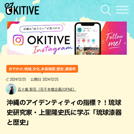
おでかけ,地域,文化,本島南部,歴史,浦添市
2024/12/25
2024/12/25
公開日
五十嵐 梨花（花千本槍企画/OFNE）
沖縄のアイデンティティの指標？！琉球
史研究家・上里隆史氏に学ぶ「琉球漆器
と歴史」