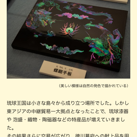
（美しい模様は自然の発色で描かれている）
琉球王国は小さな島々から成り立つ場所でした。しかし
東アジアの中継貿易一大拠点となったことで、琉球漆器
や 泡盛・織物・陶磁器などの特産品が増えていきまし
た。
その結果さらに交易が広がり、徳川幕府への献上品を用