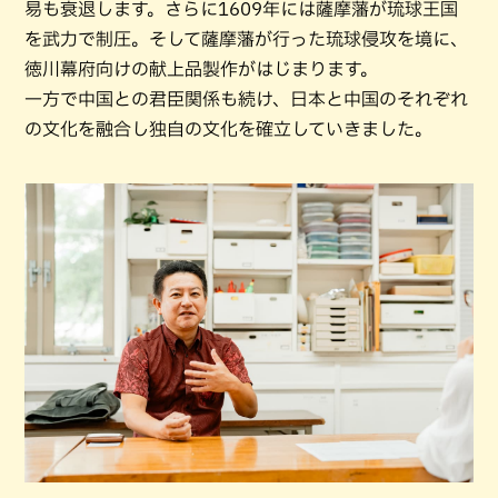
易も衰退します。さらに1609年には薩摩藩が琉球王国
を武力で制圧。そして薩摩藩が行った琉球侵攻を境に、
徳川幕府向けの献上品製作がはじまります。
一方で中国との君臣関係も続け、日本と中国のそれぞれ
の文化を融合し独自の文化を確立していきました。