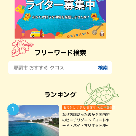
フリーワード検索
ランキング
おでかけ,ホテル,名護市,地域,本島北部
なぜ名護だったのか？国内初
のビーチリゾート「コートヤ
ード・バイ・マリオット沖縄
リゾート」に込められた想い