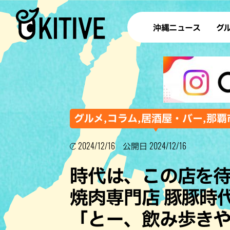
沖縄ニュース
グ
ラ
テイ
すし
沖
グルメ,コラム,居酒屋・バー,那覇
2024/12/16
2024/12/16
公開日
洋食・
時代は、この店を待
ステー
焼⾁専⾨店 豚豚時
その他
「とー、飲み歩き
ブッフェ