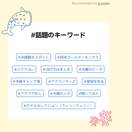
Recommended by
#話題のキーワード
#沖縄観光スポット
#琉球ゴールデンキングス
#シウマ占い
#OKITIVEまとめ
#沖縄のビーチ
#沖縄キャンプ場
#アナウンサーズ
#復帰を知る
#アゲアゲめし
#沖縄の人々
#聞いてみた
#ホテルセレクション（ウィン♪ウィン♪）