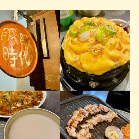
パン
カレー
バーガー
タコス・タコライス