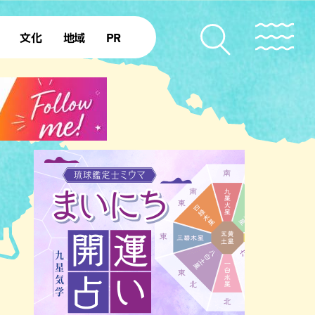
文化
地域
PR
復帰50年
本島北部
本島中部
本島南部
先島諸島
北部離島
南部離島