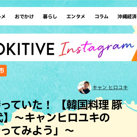
ルメ
おでかけ
暮らし
エンタメ
コラム
沖縄経済
ーメン
デート
沖縄そば
レシピ
スポーツ
ドライブ
SDGs
占い
クアウト
散歩
ファッション
カフェ
タレント・芸人
ソロ活
ローカルニュース
テレビ
・魚料理
自然
和食・日本料理
沖縄移住
イベント
子ども
沖縄旧暦行事
縄料理
歴史
アジア・エスニック
体験
市
中華
レジャー
イタリアン
アート
キャン ヒロユキ
西洋料理
ショッピング
フレンチ
ホテル
っていた！ 【韓国料理 豚
キ・焼肉
サウナ
焼鳥・串料理
公園
代】〜キャンヒロユキの
の肉料理
沖縄の海
居酒屋・バー
やってみよう」〜
・バイキング
スイーツ