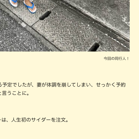
今回の同⾏⼈！
る予定でしたが、妻が体調を崩してしまい、せっかく予約
と⾔うことに。
ーは、⼈⽣初のサイダーを注⽂。