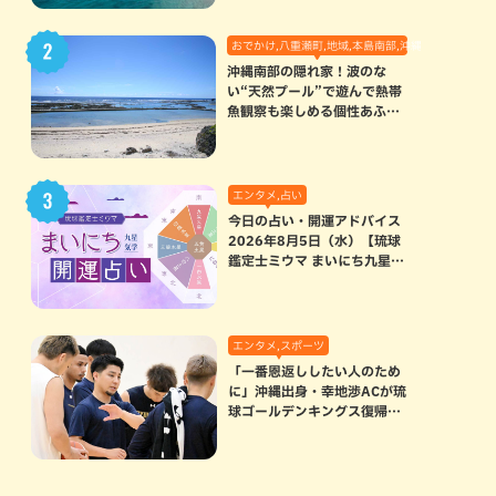
おでかけ,八重瀬町,地域,本島南部,沖縄の海,自然
沖縄南部の隠れ家！波のな
い“天然プール”で遊んで熱帯
魚観察も楽しめる個性あふれ
る「玻名城の郷ビーチ」（八
重瀬町）
エンタメ,占い
今日の占い・開運アドバイス
2026年8月5日（水）【琉球
鑑定士ミウマ まいにち九星気
学開運占い】
エンタメ,スポーツ
「一番恩返ししたい人のため
に」沖縄出身・幸地渉ACが琉
球ゴールデンキングス復帰。
マクヘンリーAHCに信頼を寄
せる理由