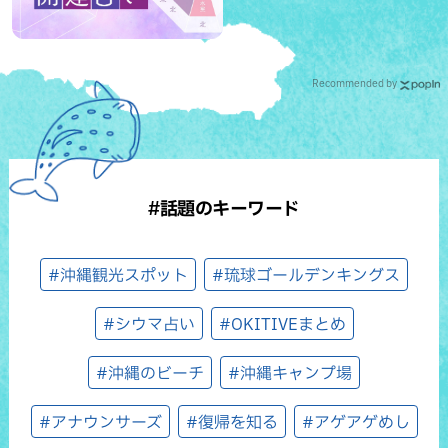
Recommended by
#話題のキーワード
#沖縄観光スポット
#琉球ゴールデンキングス
#シウマ占い
#OKITIVEまとめ
#沖縄のビーチ
#沖縄キャンプ場
#アナウンサーズ
#復帰を知る
#アゲアゲめし