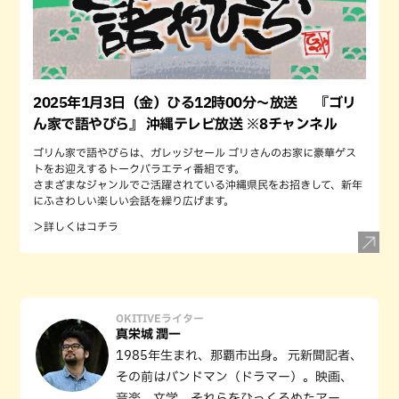
2025年1月3日（金）ひる12時00分〜放送 『ゴリ
ん家で語やびら』 沖縄テレビ放送 ※8チャンネル
ゴリん家で語やびらは、ガレッジセール ゴリさんのお家に豪華ゲス
トをお迎えするトークバラエティ番組です。
さまざまなジャンルでご活躍されている沖縄県民をお招きして、新年
にふさわしい楽しい会話を繰り広げます。
＞詳しくはコチラ
OKITIVEライター
真栄城 潤一
1985年生まれ、那覇市出身。 元新聞記者、
その前はバンドマン（ドラマー）。映画、
音楽、文学、それらをひっくるめたアー