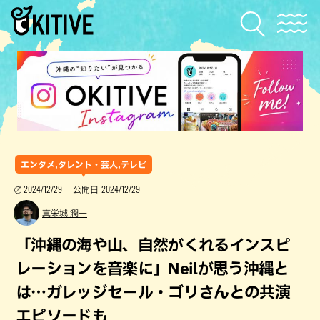
エンタメ,タレント・芸人,テレビ
2024/12/29
2024/12/29
公開日
真栄城 潤一
「沖縄の海や山、自然がくれるインスピ
レーションを音楽に」Neilが思う沖縄と
は…ガレッジセール・ゴリさんとの共演
エピソードも