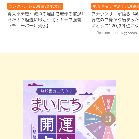
エンタメ,テレビ,復帰50年,文化
地域,暮らし,本島南部,沖縄
真栄平房敬～戦争の混乱で琉球の宝が消
アナウンサーが語る”沖縄移
えた！？返還に尽力～【オキナワ強者
偶然のご縁から始まった
（チューバー）列伝】
にとって120点満点に
Recommended by