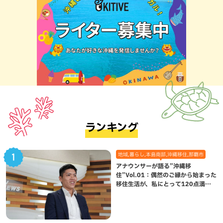
ランキング
地域,暮らし,本島南部,沖縄移住,那覇市
アナウンサーが語る”沖縄移
住”Vol.01：偶然のご縁から始まった
移住生活が、私にとって120点満点
になった理由