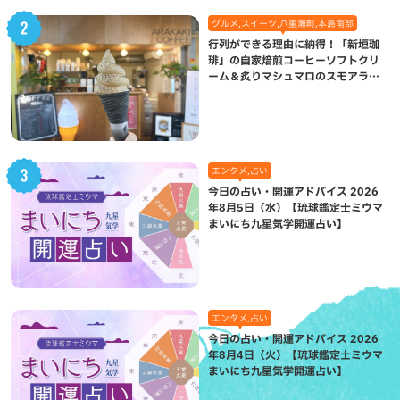
グルメ,スイーツ,八重瀬町,本島南部
行列ができる理由に納得！「新垣珈
琲」の自家焙煎コーヒーソフトクリ
ーム＆炙りマシュマロのスモアラテ
が絶品（八重瀬町）
エンタメ,占い
今日の占い・開運アドバイス 2026
年8月5日（水）【琉球鑑定士ミウマ
まいにち九星気学開運占い】
エンタメ,占い
今日の占い・開運アドバイス 2026
年8月4日（火）【琉球鑑定士ミウマ
まいにち九星気学開運占い】