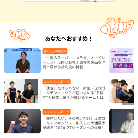
あなたへおすすめ！
暮らし,沖縄経済
「生地のスーパーしゃりま」と「ピレ
トリン」は同じ会社！世界の逸品を沖
縄へ届ける紗利真の挑戦
エンタメ,スポーツ
「速さ」だけじゃない 新生・琉球ゴ
ールデンキングスが追い求める“多様
性”と日本人選手が輝けるチームとは
エンタメ,スポーツ
「優勝したい、その思いだけ」琉球ゴ
ールデンキングスに加入した大浦颯太
が語る“2026-27シーズンへの決意”