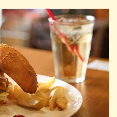
パン
カレー
バーガー
タコス・タコライス