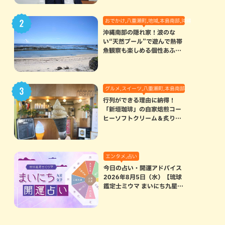
おでかけ,八重瀬町,地域,本島南部,沖縄の海,自然
沖縄南部の隠れ家！波のな
い“天然プール”で遊んで熱帯
魚観察も楽しめる個性あふれ
る「玻名城の郷ビーチ」（八
重瀬町）
グルメ,スイーツ,八重瀬町,本島南部
行列ができる理由に納得！
「新垣珈琲」の自家焙煎コー
ヒーソフトクリーム＆炙りマ
シュマロのスモアラテが絶品
（八重瀬町）
エンタメ,占い
今日の占い・開運アドバイス
2026年8月5日（水）【琉球
鑑定士ミウマ まいにち九星気
学開運占い】