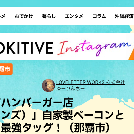
ルメ
おでかけ
暮らし
エンタメ
コラム
沖縄経済
ーメン
デート
沖縄そば
レシピ
スポーツ
ドライブ
SDGs
占い
クアウト
散歩
ファッション
カフェ
タレント・芸人
ソロ活
ローカルニュース
テレビ
・魚料理
自然
和食・日本料理
沖縄移住
イベント
子ども
沖縄旧暦行事
縄料理
歴史
アジア・エスニック
体験
覇市
中華
レジャー
イタリアン
アート
LOVELETTER WORKS 株式会社
ゆーりんちー
西洋料理
ショッピング
フレンチ
ホテル
舗ハンバーガー店
キ・焼肉
サウナ
焼鳥・串料理
公園
ズートンズ）」自家製ベーコンと
の肉料理
沖縄の海
居酒屋・バー
の最強タッグ！（那覇市）
・バイキング
スイーツ