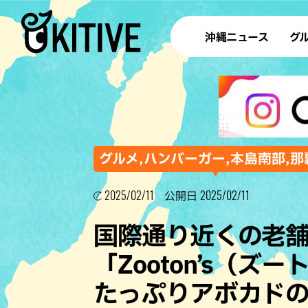
沖縄ニュース
グ
ラ
テイ
すし
沖
グルメ,ハンバーガー,本島南部,那
2025/02/11
2025/02/11
公開日
洋食・
国際通り近くの老
ステー
「Zooton’s（
その他
たっぷりアボカド
ブッフェ