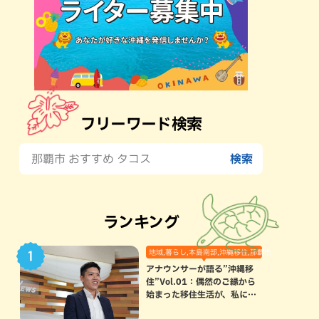
フリーワード検索
ランキング
地域,暮らし,本島南部,沖縄移住,那覇市
アナウンサーが語る”沖縄移
住”Vol.01：偶然のご縁から
始まった移住生活が、私にと
って120点満点になった理由