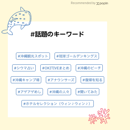
Recommended by
#話題のキーワード
#沖縄観光スポット
#琉球ゴールデンキングス
#シウマ占い
#OKITIVEまとめ
#沖縄のビーチ
#沖縄キャンプ場
#アナウンサーズ
#復帰を知る
#アゲアゲめし
#沖縄の人々
#聞いてみた
#ホテルセレクション（ウィン♪ウィン♪）