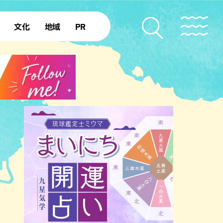
文化
地域
PR
復帰50年
本島北部
本島中部
本島南部
先島諸島
北部離島
南部離島