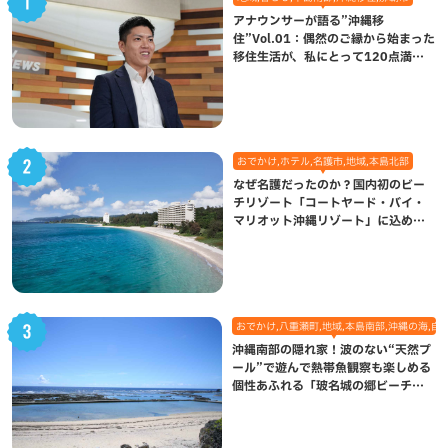
アナウンサーが語る”沖縄移
住”Vol.01：偶然のご縁から始まった
移住生活が、私にとって120点満点
になった理由
おでかけ,ホテル,名護市,地域,本島北部
なぜ名護だったのか？国内初のビー
チリゾート「コートヤード・バイ・
マリオット沖縄リゾート」に込めら
れた想い
おでかけ,八重瀬町,地域,本島南部,沖縄の海,自
沖縄南部の隠れ家！波のない“天然プ
ール”で遊んで熱帯魚観察も楽しめる
個性あふれる「玻名城の郷ビーチ」
（八重瀬町）