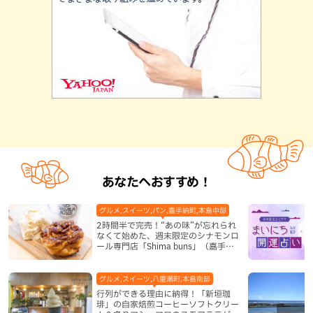
あなたへおすすめ！
グルメ,スイーツ,パン,嘉手納町,本島中部
2時間半で完売！“あの味”が忘れられ
なくて始めた、週末限定のシナモンロ
ール専門店「Shima buns」（嘉手納
町）
グルメ,スイーツ,八重瀬町,本島南部
行列ができる理由に納得！「新垣珈
琲」の自家焙煎コーヒーソフトクリー