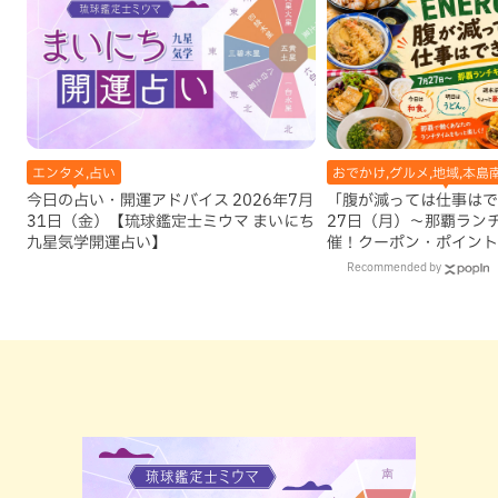
エンタメ,占い
おでかけ,グルメ,地域,本島
今日の占い・開運アドバイス 2026年7月
「腹が減っては仕事はで
31日（金）【琉球鑑定士ミウマ まいにち
27日（月）〜那覇ラン
九星気学開運占い】
催！クーポン・ポイント
ズが当たる12日間
Recommended by