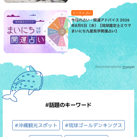
エンタメ,占い
今日の占い・開運アドバイス 2026
年8月5日（水）【琉球鑑定士ミウマ
まいにち九星気学開運占い】
Recommended by
#話題のキーワード
#沖縄観光スポット
#琉球ゴールデンキングス