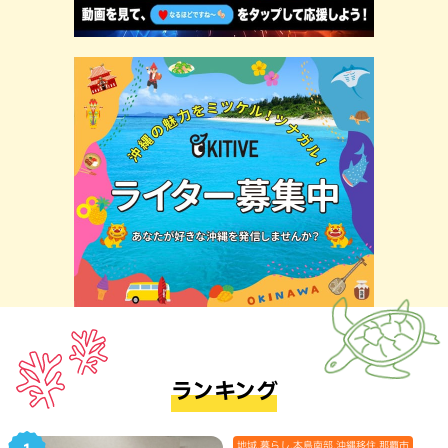
ランキング
地域,暮らし,本島南部,沖縄移住,那覇市