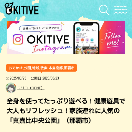
おでかけ,公園,地域,散歩,本島南部,那覇市
2025/03/23
2025/03/23
公開日
ユリコ（OFNE）
全身を使ってたっぷり遊べる！健康遊具で
大人もリフレッシュ！家族連れに人気の
「真嘉比中央公園」（那覇市）