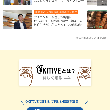
ム＆炙りマシュマロのスモアラテが絶
品（八重瀬町）
地域,暮らし,本島南部,沖縄移住,那覇市
アナウンサーが語る”沖縄移
住”Vol.01：偶然のご縁から始まった
移住生活が、私にとって120点満点に
なった理由
Recommended by
OKITIVEで取材してほしい情報を募集中！