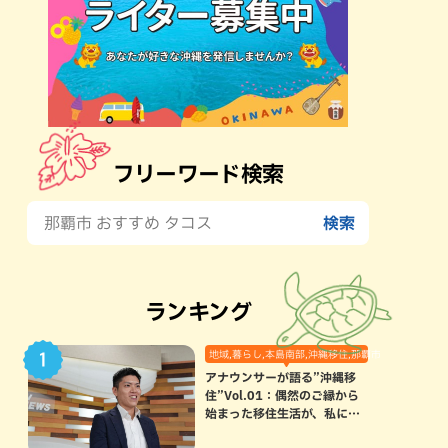
フリーワード検索
ランキング
地域,暮らし,本島南部,沖縄移住,那覇市
アナウンサーが語る”沖縄移
住”Vol.01：偶然のご縁から
始まった移住生活が、私にと
って120点満点になった理由