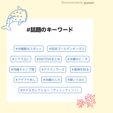
Recommended by
#話題のキーワード
#沖縄観光スポット
#琉球ゴールデンキングス
#シウマ占い
#OKITIVEまとめ
#沖縄のビーチ
#沖縄キャンプ場
#アナウンサーズ
#復帰を知る
#アゲアゲめし
#沖縄の人々
#聞いてみた
#ホテルセレクション（ウィン♪ウィン♪）