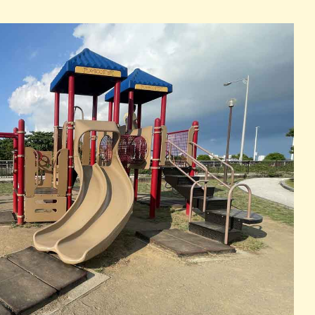
パン
カレー
バーガー
タコス・タコライス