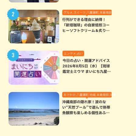
グルメ,スイーツ,八重瀬町,本島南部
行列ができる理由に納得！
「新垣珈琲」の自家焙煎コー
ヒーソフトクリーム＆炙りマ
シュマロのスモアラテが絶品
（八重瀬町）
エンタメ,占い
今日の占い・開運アドバイス
2026年8月5日（水）【琉球
鑑定士ミウマ まいにち九星気
学開運占い】
おでかけ,八重瀬町,地域,本島南部,沖縄の海,自然
沖縄南部の隠れ家！波のな
い“天然プール”で遊んで熱帯
魚観察も楽しめる個性あふれ
る「玻名城の郷ビーチ」（八
重瀬町）