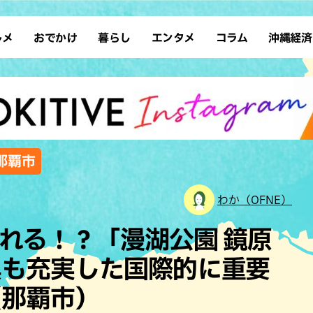
ルメ
おでかけ
暮らし
エンタメ
コラム
沖縄経済
ーメン
デート
沖縄そば
レシピ
スポーツ
ドライブ
SDGs
占い
クアウト
散歩
ファッション
カフェ
タレント・芸人
ソロ活
ローカルニュース
テレビ
・魚料理
自然
和食・日本料理
沖縄移住
イベント
子ども
沖縄旧暦行事
縄料理
歴史
アジア・エスニック
体験
,那覇市
中華
レジャー
イタリアン
アート
わか（OFNE）
西洋料理
ショッピング
フレンチ
ホテル
れる！？「漫湖公園 鏡原
キ・焼肉
サウナ
焼鳥・串料理
公園
具も充実した国際的に重要
の肉料理
沖縄の海
居酒屋・バー
（那覇市）
・バイキング
スイーツ