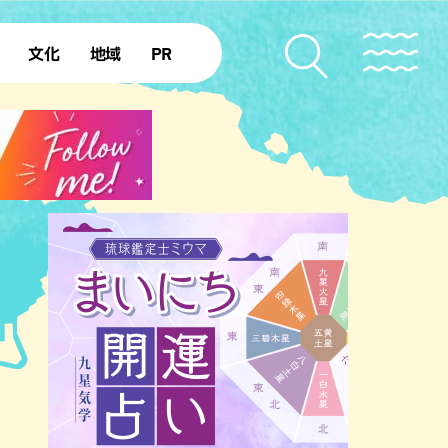
文化
地域
PR
復帰50年
本島北部
本島中部
本島南部
先島諸島
北部離島
南部離島