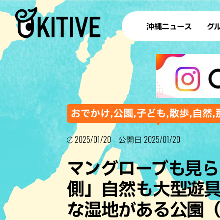
沖縄ニュース
グ
ラ
テイ
すし
沖
おでかけ,公園,子ども,散歩,自然
2025/01/20
2025/01/20
公開日
洋食・
マングローブも見ら
ステー
側」自然も大型遊
その他
な湿地がある公園
ブッフェ