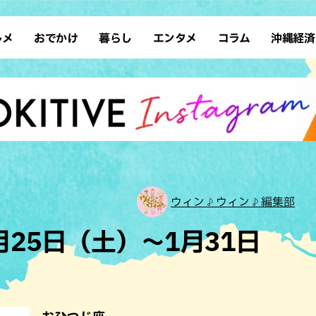
ルメ
おでかけ
暮らし
エンタメ
コラム
沖縄経済
ーメン
デート
沖縄そば
レシピ
スポーツ
ドライブ
SDGs
占い
クアウト
散歩
ファッション
カフェ
タレント・芸人
ソロ活
ローカルニュース
テレビ
・魚料理
自然
和食・日本料理
沖縄移住
イベント
子ども
沖縄旧暦行事
縄料理
歴史
アジア・エスニック
体験
中華
レジャー
イタリアン
アート
ウィン♪ウィン♪編集部
西洋料理
ショッピング
フレンチ
ホテル
1月25日（土）～1月31日
キ・焼肉
サウナ
焼鳥・串料理
公園
の肉料理
沖縄の海
居酒屋・バー
・バイキング
スイーツ