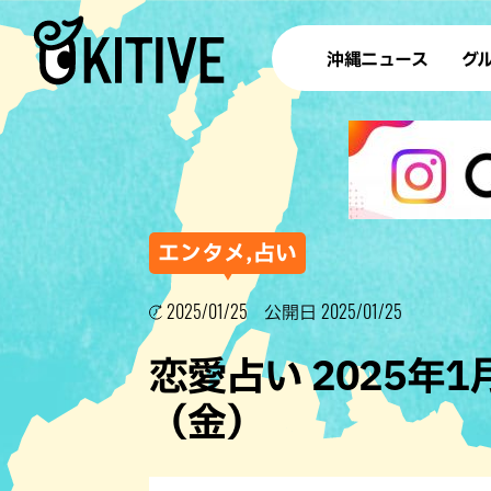
沖縄ニュース
グ
ラ
テイ
すし
沖
エンタメ,占い
2025/01/25
2025/01/25
公開日
洋食・
恋愛占い 2025年
ステー
（金）
その他
ブッフェ