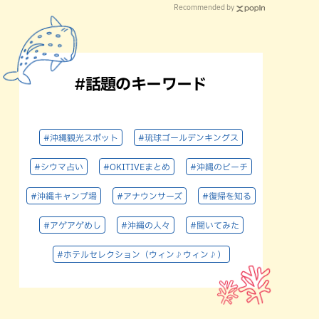
Recommended by
#話題のキーワード
#沖縄観光スポット
#琉球ゴールデンキングス
#シウマ占い
#OKITIVEまとめ
#沖縄のビーチ
#沖縄キャンプ場
#アナウンサーズ
#復帰を知る
#アゲアゲめし
#沖縄の人々
#聞いてみた
#ホテルセレクション（ウィン♪ウィン♪）