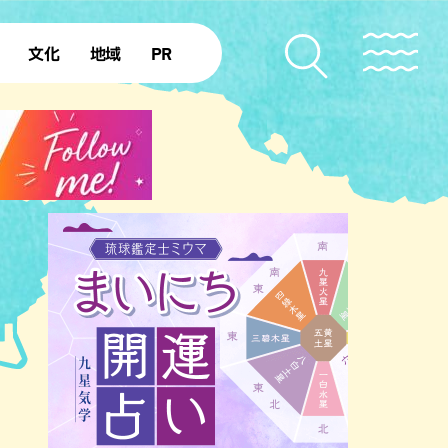
文化
地域
PR
復帰50年
本島北部
本島中部
本島南部
先島諸島
北部離島
南部離島