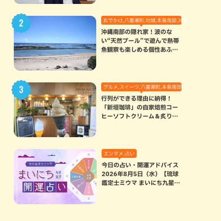
おでかけ,八重瀬町,地域,本島南部,沖縄の海,自然
沖縄南部の隠れ家！波のな
い“天然プール”で遊んで熱帯
魚観察も楽しめる個性あふれ
る「玻名城の郷ビーチ」（八
重瀬町）
グルメ,スイーツ,八重瀬町,本島南部
行列ができる理由に納得！
「新垣珈琲」の自家焙煎コー
ヒーソフトクリーム＆炙りマ
シュマロのスモアラテが絶品
（八重瀬町）
エンタメ,占い
今日の占い・開運アドバイス
2026年8月5日（水）【琉球
鑑定士ミウマ まいにち九星気
学開運占い】