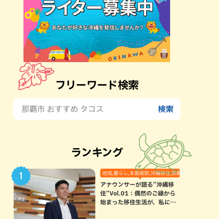
フリーワード検索
ランキング
地域,暮らし,本島南部,沖縄移住,那覇市
アナウンサーが語る”沖縄移
住”Vol.01：偶然のご縁から
始まった移住生活が、私にと
って120点満点になった理由