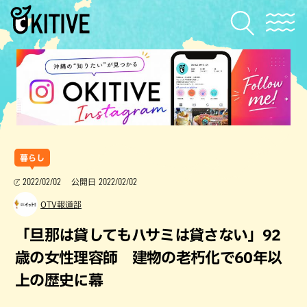
暮らし
2022/02/02
2022/02/02
公開日
OTV報道部
「旦那は貸してもハサミは貸さない」92
歳の女性理容師 建物の老朽化で60年以
上の歴史に幕