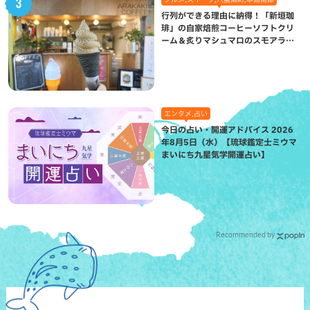
行列ができる理由に納得！「新垣珈
琲」の自家焙煎コーヒーソフトクリ
ーム＆炙りマシュマロのスモアラテ
が絶品（八重瀬町）
エンタメ,占い
今日の占い・開運アドバイス 2026
年8月5日（水）【琉球鑑定士ミウマ
まいにち九星気学開運占い】
Recommended by