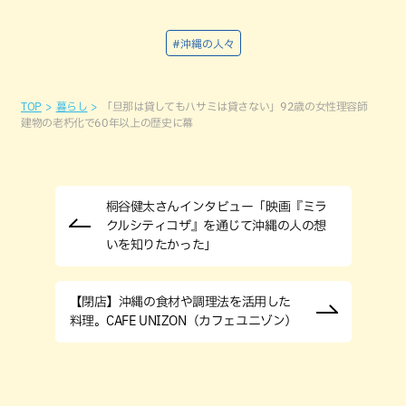
#沖縄の人々
TOP
暮らし
「旦那は貸してもハサミは貸さない」92歳の女性理容師
建物の老朽化で60年以上の歴史に幕
桐谷健太さんインタビュー「映画『ミラ
クルシティコザ』を通じて沖縄の人の想
いを知りたかった」
【閉店】沖縄の食材や調理法を活用した
料理。CAFE UNIZON（カフェユニゾン）