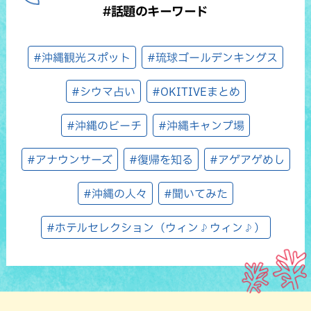
#話題のキーワード
#沖縄観光スポット
#琉球ゴールデンキングス
#シウマ占い
#OKITIVEまとめ
#沖縄のビーチ
#沖縄キャンプ場
#アナウンサーズ
#復帰を知る
#アゲアゲめし
#沖縄の人々
#聞いてみた
#ホテルセレクション（ウィン♪ウィン♪）