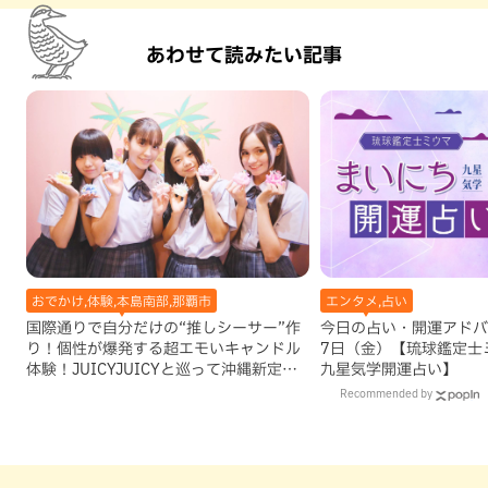
あわせて読みたい記事
おでかけ,体験,本島南部,那覇市
エンタメ,占い
国際通りで自分だけの“推しシーサー”作
今日の占い・開運アドバイ
り！個性が爆発する超エモいキャンドル
7日（金）【琉球鑑定士
体験！JUICYJUICYと巡って沖縄新定番
九星気学開運占い】
を探す
Recommended by