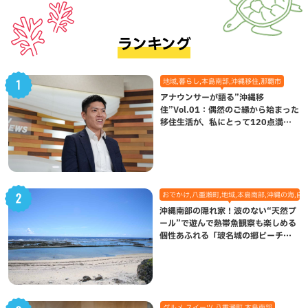
ランキング
地域,暮らし,本島南部,沖縄移住,那覇市
アナウンサーが語る”沖縄移
住”Vol.01：偶然のご縁から始まった
移住生活が、私にとって120点満点
になった理由
おでかけ,八重瀬町,地域,本島南部,沖縄の海,自
沖縄南部の隠れ家！波のない“天然プ
ール”で遊んで熱帯魚観察も楽しめる
個性あふれる「玻名城の郷ビーチ」
（八重瀬町）
グルメ,スイーツ,八重瀬町,本島南部