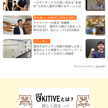
ールデンキングスが追い求める“多様
性”と日本人選手が輝けるチームとは
地域,暮らし,本島南部,沖縄移住,那覇市
アナウンサーが語る”沖縄移
住”Vol.01：偶然のご縁から始まった
移住生活が、私にとって120点満点に
なった理由
コラム,暮らし
夏休みはキッチン収納の見直しどき！
魔法のように家事タイパがアップ！シ
ステムキッチンひきだし収納術
Recommended by