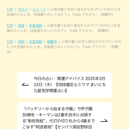
TOP
グルメ
スイーツ
心落ち着く紅茶×昔ながらのプリンがもたらす
至福のひととき。浮島通りのレトロカフェ「Cafe プラヌラ」（那覇市）
TOP
地域
本島南部
心落ち着く紅茶×昔ながらのプリンがもたらす至
福のひととき。浮島通りのレトロカフェ「Cafe プラヌラ」（那覇市）
TOP
地域
本島南部
那覇市
心落ち着く紅茶×昔ながらのプリンがも
たらす至福のひととき。浮島通りのレトロカフェ「Cafe プラヌラ」（那覇
市）
今日の占い・開運アドバイス 2025年3月
13日（木）【琉球鑑定士ミウマ まいにち
九星気学開運占い】
「バッテリーから始まる守備」で甲子園
30勝を…キーマンは2番手投手に台頭す
る“新垣有絃”、代打の切り札から4番まで
こなす“阿波根裕”【センバツ高校野球目