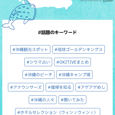
Recommended by
#話題のキーワード
#沖縄観光スポット
#琉球ゴールデンキングス
#シウマ占い
#OKITIVEまとめ
#沖縄のビーチ
#沖縄キャンプ場
#アナウンサーズ
#復帰を知る
#アゲアゲめし
#沖縄の人々
#聞いてみた
#ホテルセレクション（ウィン♪ウィン♪）