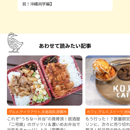
前！沖縄尚学編】
あわせて読みたい記事
グルメ,テイクアウト,本島南部,那覇市
カフェ,グルメ,スイーツ,地
これぞ“うちなー弁当”の真骨頂！居酒屋
もう行った！？数量限定
「二号線」のガッツリ＆濃いめお弁当で
リンに、次々に売り切れ