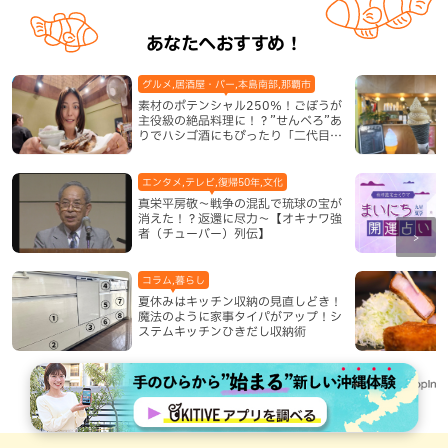
あなたへおすすめ！
グルメ,居酒屋・バー,本島南部,那覇市
素材のポテンシャル250％！ごぼうが
主役級の絶品料理に！？”せんべろ”あ
りでハシゴ酒にもぴったり「二代目ふ
み坊亭」（那覇市）
エンタメ,テレビ,復帰50年,文化
真栄平房敬～戦争の混乱で琉球の宝が
消えた！？返還に尽力～【オキナワ強
者（チューバー）列伝】
コラム,暮らし
夏休みはキッチン収納の見直しどき！
魔法のように家事タイパがアップ！シ
ステムキッチンひきだし収納術
Recommended by