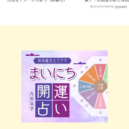
元気をチャージしよう（那覇市）
菓子！珍品堂の新たな挑戦
CAFE」（糸満市）
Recommended by