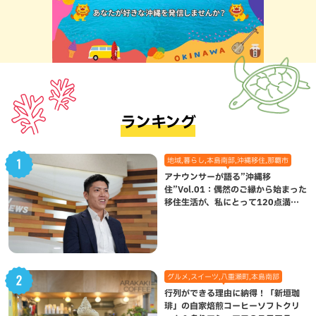
ランキング
地域,暮らし,本島南部,沖縄移住,那覇市
アナウンサーが語る”沖縄移
住”Vol.01：偶然のご縁から始まった
移住生活が、私にとって120点満点
になった理由
グルメ,スイーツ,八重瀬町,本島南部
行列ができる理由に納得！「新垣珈
琲」の自家焙煎コーヒーソフトクリ