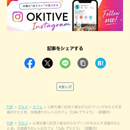
記事をシェアする
#食レポ
TOP
グルメ
カフェ
心落ち着く紅茶×昔ながらのプリンがもたらす至
福のひととき。浮島通りのレトロカフェ「Cafe プラヌラ」（那覇市）
TOP
グルメ
心落ち着く紅茶×昔ながらのプリンがもたらす至福のひと
とき。浮島通りのレトロカフェ「Cafe プラヌラ」（那覇市）